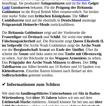
beauftragt. Sie produziert
Anlagemünzen
und ist für ihre
Geiger
Gold
Gussbarren
bekannt. Für die
Prägung der Britannia
Goldmünze
ist die Royal British Mint verantwortlich. Sie besitzt
eine starke Nähe zum
britischen Königshaus
. Die
Silber
Combibarren
sind auf die ebenfalls in
Deutschland
ansässige
Prägeanstalt Heimerle+Meule
zurückzuführen.
Die
Britannia Goldmünze
zeigt auf der Vorderseite die
Frauenfigur
mit
Dreizack
und
Schild
. Sie weist eine
extra
Fälschungssicherheit
auf. Die Rückseite zeigt
Queen Elizabeth II.
im Seitprofil
. Die Arche Noah Goldmünze zeigt die
Arche Noah
vor der
Berglandschaft Ararat
am
Ende der
Sintflut
. Über ihr
scheint die
Sonne
und links unten ist eine
Taube
mit Olivenzweig
zu sehen. Auf der Rückseite ist das
Wappen Armeniens
zu sehen.
Das
Prägejahr der Arche Noah Münzen
ist
divers
. Der
100g
Tafelbarren
aus Silber besteht aus 10 Reihen und 10 Spalten von
Kleinstbarren
. Einzelne Barren können nach Bedarf an den
Sollbruchstellen
getrennt werden.
✔ Informationen zum Schluss
Wir sind ein
familiengeführtes Unternehmen
mit
Sitz in Baden-
Württemberg
. Seit
über 35 Jahren
haben wir uns auf dem
Edelmetall-Markt
etablieren. Aktuell können Sie bei uns aus
über