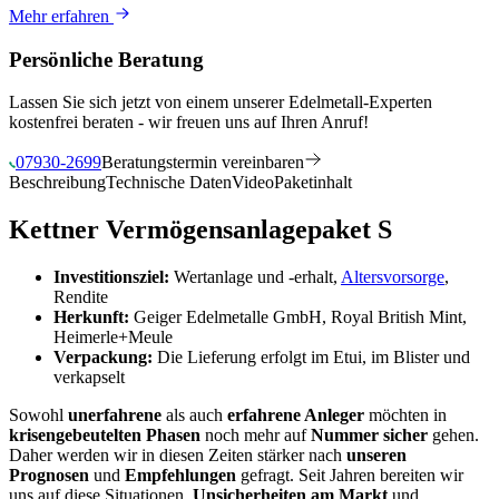
Mehr erfahren
Persönliche Beratung
Lassen Sie sich jetzt von einem unserer Edelmetall-Experten
kostenfrei beraten - wir freuen uns auf Ihren Anruf!
07930-2699
Beratungstermin vereinbaren
Beschreibung
Technische Daten
Video
Paketinhalt
Kettner Vermögensanlagepaket S
Investitionsziel:
Wertanlage und -erhalt,
Altersvorsorge
,
Rendite
Herkunft:
Geiger Edelmetalle GmbH, Royal British Mint,
Heimerle+Meule
Verpackung:
Die Lieferung erfolgt im Etui, im Blister und
verkapselt
Sowohl
unerfahrene
als auch
erfahrene Anleger
möchten in
krisengebeutelten Phasen
noch mehr auf
Nummer sicher
gehen.
Daher werden wir in diesen Zeiten stärker nach
unseren
Prognosen
und
Empfehlungen
gefragt. Seit Jahren bereiten wir
uns auf diese Situationen,
Unsicherheiten am Markt
und