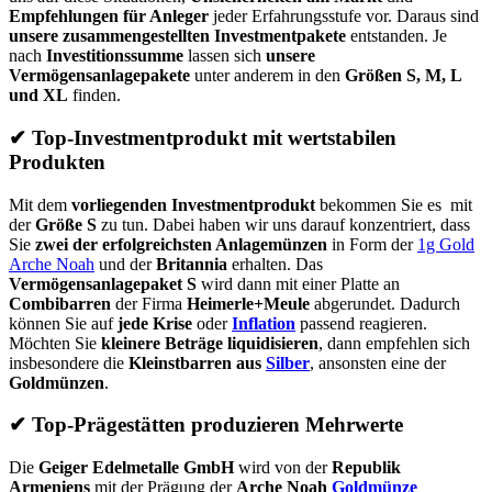
Empfehlungen für Anleger
jeder Erfahrungsstufe vor. Daraus sind
unsere zusammengestellten Investmentpakete
entstanden. Je
nach
Investitionssumme
lassen sich
unsere
Vermögensanlagepakete
unter anderem in den
Größen S, M, L
und XL
finden.
✔
Top-Investmentprodukt mit wertstabilen
Produkten
Mit dem
vorliegenden Investmentprodukt
bekommen Sie es mit
der
Größe S
zu tun. Dabei haben wir uns darauf konzentriert, dass
Sie
zwei der
erfolgreichsten Anlagemünzen
in Form der
1g Gold
Arche Noah
und der
Britannia
erhalten. Das
Vermögensanlagepaket S
wird dann mit einer Platte an
Combibarren
der Firma
Heimerle+Meule
abgerundet. Dadurch
können Sie auf
jede Krise
oder
Inflation
passend reagieren.
Möchten Sie
kleinere Beträge liquidisieren
, dann empfehlen sich
insbesondere die
Kleinstbarren aus
Silber
, ansonsten eine der
Goldmünzen
.
✔
Top-Prägestätten produzieren Mehrwerte
Die
Geiger Edelmetalle GmbH
wird von der
Republik
Armeniens
mit der Prägung der
Arche Noah
Goldmünze