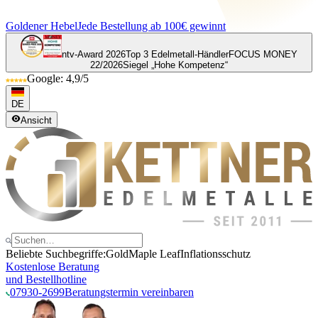
Goldener Hebel
Jede Bestellung ab 100€ gewinnt
ntv-Award 2026
Top 3 Edelmetall-Händler
FOCUS MONEY
22/2026
Siegel „Hohe Kompetenz“
Google: 4,9/5
DE
Ansicht
Beliebte Suchbegriffe:
Gold
Maple Leaf
Inflationsschutz
Kostenlose Beratung
und Bestellhotline
07930-2699
Beratungstermin vereinbaren