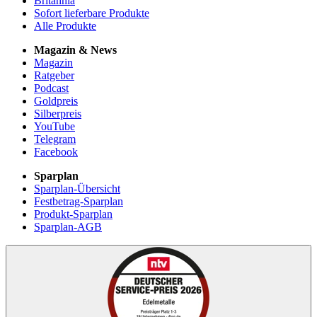
Britannia
Sofort lieferbare Produkte
Alle Produkte
Magazin & News
Magazin
Ratgeber
Podcast
Goldpreis
Silberpreis
YouTube
Telegram
Facebook
Sparplan
Sparplan-Übersicht
Festbetrag-Sparplan
Produkt-Sparplan
Sparplan-AGB