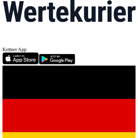
Kettner App