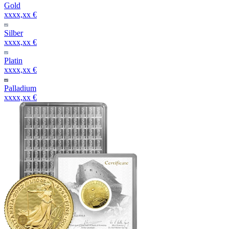
Gold
xxxx,xx €
Silber
xxxx,xx €
Platin
xxxx,xx €
Palladium
xxxx,xx €