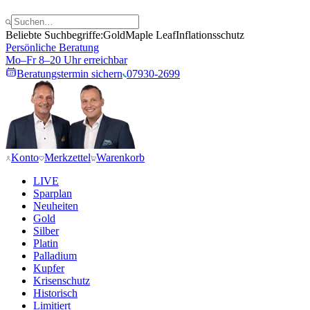
Beliebte Suchbegriffe:
Gold
Maple Leaf
Inflationsschutz
Persönliche Beratung
Mo–Fr 8–20 Uhr erreichbar
Beratungstermin sichern
07930-2699
Konto
Merkzettel
Warenkorb
LIVE
Sparplan
Neuheiten
Gold
Silber
Platin
Palladium
Kupfer
Krisenschutz
Historisch
Limitiert