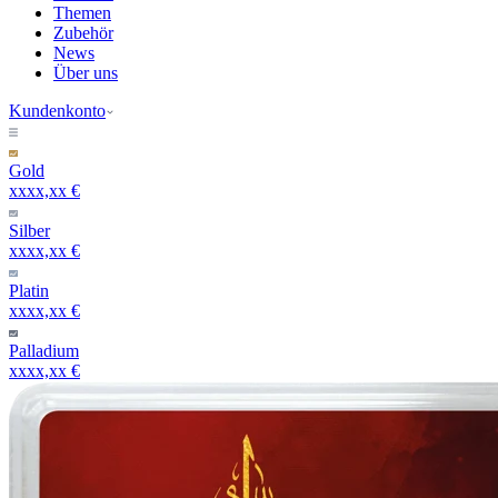
Themen
Zubehör
News
Über uns
Kundenkonto
Gold
xxxx,xx €
Silber
xxxx,xx €
Platin
xxxx,xx €
Palladium
xxxx,xx €