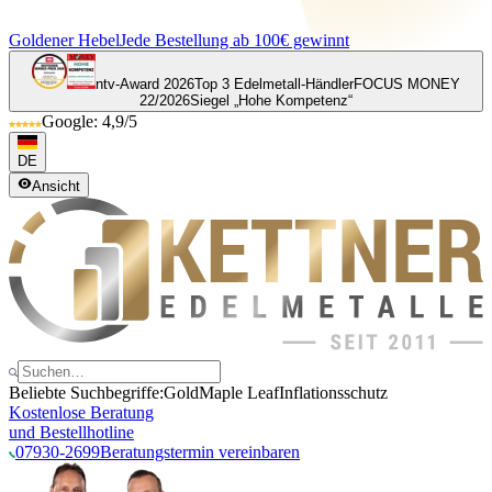
Goldener Hebel
Jede Bestellung ab 100€ gewinnt
ntv-Award 2026
Top 3 Edelmetall-Händler
FOCUS MONEY
22/2026
Siegel „Hohe Kompetenz“
Google: 4,9/5
DE
Ansicht
Beliebte Suchbegriffe:
Gold
Maple Leaf
Inflationsschutz
Kostenlose Beratung
und Bestellhotline
07930-2699
Beratungstermin vereinbaren