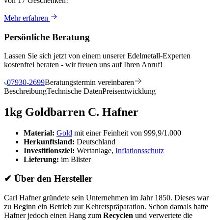
von 17 Geschenken
!
Mehr erfahren
Persönliche Beratung
Lassen Sie sich jetzt von einem unserer Edelmetall-Experten
kostenfrei beraten - wir freuen uns auf Ihren Anruf!
07930-2699
Beratungstermin vereinbaren
Beschreibung
Technische Daten
Preisentwicklung
1kg Goldbarren C. Hafner
Material:
Gold
mit einer Feinheit von 999,9/1.000
Herkunftsland:
Deutschland
Investitionsziel:
Wertanlage,
Inflationsschutz
Lieferung:
im Blister
✔
Über den Hersteller
Carl Hafner gründete sein Unternehmen im Jahr 1850. Dieses war
zu Beginn ein Betrieb zur Kehretspräparation. Schon damals hatte
Hafner jedoch einen Hang zum
Recyclen
und verwertete die