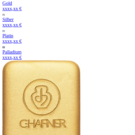
Gold
xxxx,xx €
Silber
xxxx,xx €
Platin
xxxx,xx €
Palladium
xxxx,xx €