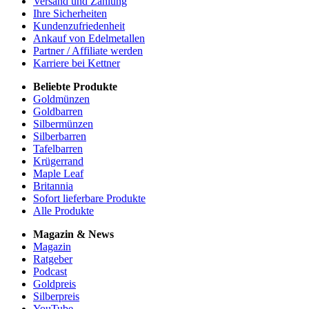
Versand und Zahlung
Ihre Sicherheiten
Kundenzufriedenheit
Ankauf von Edelmetallen
Partner / Affiliate werden
Karriere bei Kettner
Beliebte Produkte
Goldmünzen
Goldbarren
Silbermünzen
Silberbarren
Tafelbarren
Krügerrand
Maple Leaf
Britannia
Sofort lieferbare Produkte
Alle Produkte
Magazin & News
Magazin
Ratgeber
Podcast
Goldpreis
Silberpreis
YouTube