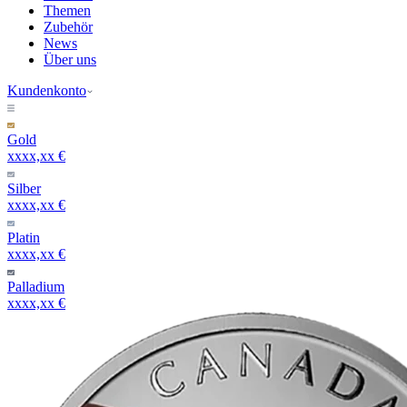
Themen
Zubehör
News
Über uns
Kundenkonto
Gold
xxxx,xx €
Silber
xxxx,xx €
Platin
xxxx,xx €
Palladium
xxxx,xx €