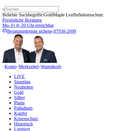
Beliebte Suchbegriffe:
Gold
Maple Leaf
Inflationsschutz
Persönliche Beratung
Mo–Fr 8–20 Uhr erreichbar
Beratungstermin sichern
07930-2699
Konto
Merkzettel
Warenkorb
LIVE
Sparplan
Neuheiten
Gold
Silber
Platin
Palladium
Kupfer
Krisenschutz
Historisch
Limitiert