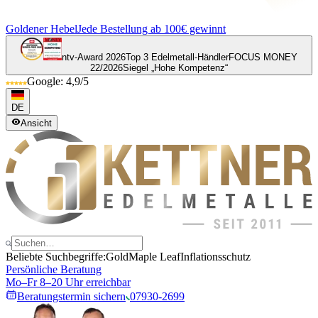
Goldener Hebel
Jede Bestellung ab 100€ gewinnt
ntv-Award 2026
Top 3 Edelmetall-Händler
FOCUS MONEY
22/2026
Siegel „Hohe Kompetenz“
Google: 4,9/5
DE
Ansicht
Beliebte Suchbegriffe:
Gold
Maple Leaf
Inflationsschutz
Persönliche Beratung
Mo–Fr 8–20 Uhr erreichbar
Beratungstermin sichern
07930-2699