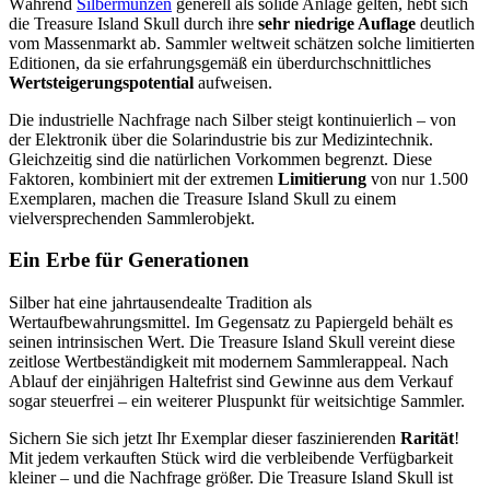
Während
Silbermünzen
generell als solide Anlage gelten, hebt sich
die Treasure Island Skull durch ihre
sehr niedrige Auflage
deutlich
vom Massenmarkt ab. Sammler weltweit schätzen solche limitierten
Editionen, da sie erfahrungsgemäß ein überdurchschnittliches
Wertsteigerungspotential
aufweisen.
Die industrielle Nachfrage nach Silber steigt kontinuierlich – von
der Elektronik über die Solarindustrie bis zur Medizintechnik.
Gleichzeitig sind die natürlichen Vorkommen begrenzt. Diese
Faktoren, kombiniert mit der extremen
Limitierung
von nur 1.500
Exemplaren, machen die Treasure Island Skull zu einem
vielversprechenden Sammlerobjekt.
Ein Erbe für Generationen
Silber hat eine jahrtausendealte Tradition als
Wertaufbewahrungsmittel. Im Gegensatz zu Papiergeld behält es
seinen intrinsischen Wert. Die Treasure Island Skull vereint diese
zeitlose Wertbeständigkeit mit modernem Sammlerappeal. Nach
Ablauf der einjährigen Haltefrist sind Gewinne aus dem Verkauf
sogar steuerfrei – ein weiterer Pluspunkt für weitsichtige Sammler.
Sichern Sie sich jetzt Ihr Exemplar dieser faszinierenden
Rarität
!
Mit jedem verkauften Stück wird die verbleibende Verfügbarkeit
kleiner – und die Nachfrage größer. Die Treasure Island Skull ist