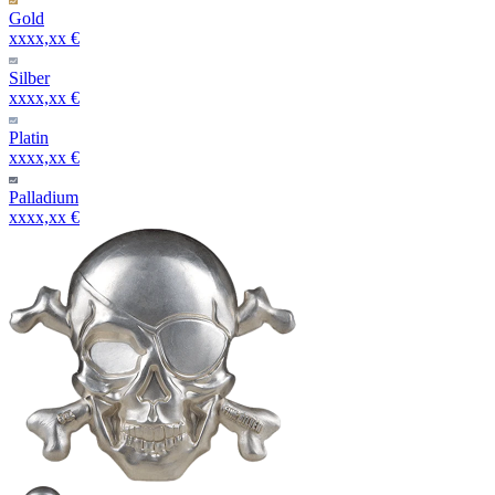
Gold
xxxx,xx €
Silber
xxxx,xx €
Platin
xxxx,xx €
Palladium
xxxx,xx €