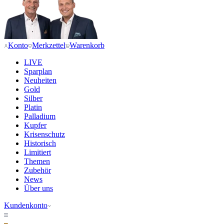
Konto
Merkzettel
Warenkorb
LIVE
Sparplan
Neuheiten
Gold
Silber
Platin
Palladium
Kupfer
Krisenschutz
Historisch
Limitiert
Themen
Zubehör
News
Über uns
Kundenkonto