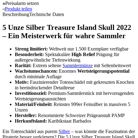
Preisalarm
setzen
Produkt
teilen
Beschreibung
Technische Daten
5 Unze Silber Treasure Island Skull 2022
– Ein Meisterwerk für wahre Sammler
Streng limitiert:
Weltweit nur 1.500 Exemplare verfügbar
Besonderheit:
Spektakuläre
High Relief
Prägung für
außergewöhnliche Tiefenwirkung
Rarität:
Extrem seltene
Sammlermünze
mit Seltenheitswert
Wachstumschancen:
Enormes
Wertsteigerungspotential
durch minimale Auflage
Motiv:
Faszinierender Totenschädel mit gekreuzten Knochen
in beeindruckender Detailtreue
Investitionsziel:
Premium-Sammlerstück mit hervorragenden
Wertsteigerungsaussichten
Material/Feinheit:
Reinstes 999er Feinsilber in massiven 5
Unzen
Hersteller:
Renommierte Schweizer Prägeanstalt PAMP
Herkunftsland:
Karibikstaat Barbados
Ein Totenschädel aus purem
Silber
– was könnte die Faszination der
Piraterie besser verkörpern? Die 5 Unze Silber Treasure Island Skull