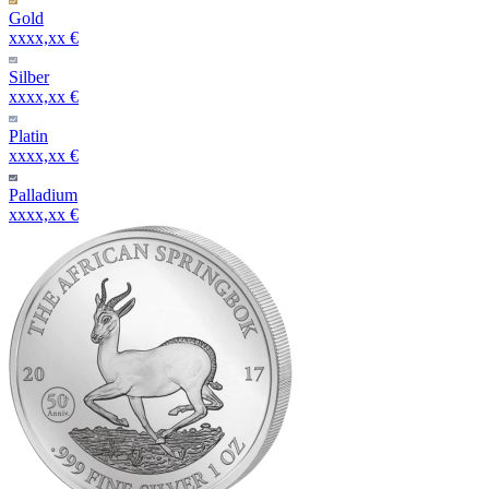
Gold
xxxx,xx €
Silber
xxxx,xx €
Platin
xxxx,xx €
Palladium
xxxx,xx €