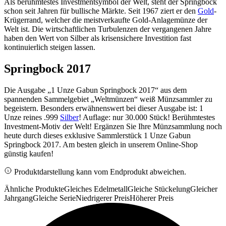
Als berühmtestes Investmentsymbol der Welt, steht der Springbock
schon seit Jahren für bullische Märkte. Seit 1967 ziert er den
Gold
-
Krügerrand, welcher die meistverkaufte Gold-Anlagemünze der
Welt ist. Die wirtschaftlichen Turbulenzen der vergangenen Jahre
haben den Wert von Silber als krisensichere Investition fast
kontinuierlich steigen lassen.
Springbock 2017
Die Ausgabe „1 Unze Gabun Springbock 2017“ aus dem
spannenden Sammelgebiet „Weltmünzen“ weiß Münzsammler zu
begeistern. Besonders erwähnenswert bei dieser Ausgabe ist: 1
Unze reines .999
Silber
! Auflage: nur 30.000 Stück! Berühmtestes
Investment-Motiv der Welt! Ergänzen Sie Ihre Münzsammlung noch
heute durch dieses exklusive Sammlerstück 1 Unze Gabun
Springbock 2017. Am besten gleich in unserem Online-Shop
günstig kaufen!
Produktdarstellung kann vom Endprodukt abweichen.
Ähnliche Produkte
Gleiches Edelmetall
Gleiche Stückelung
Gleicher
Jahrgang
Gleiche Serie
Niedrigerer Preis
Höherer Preis