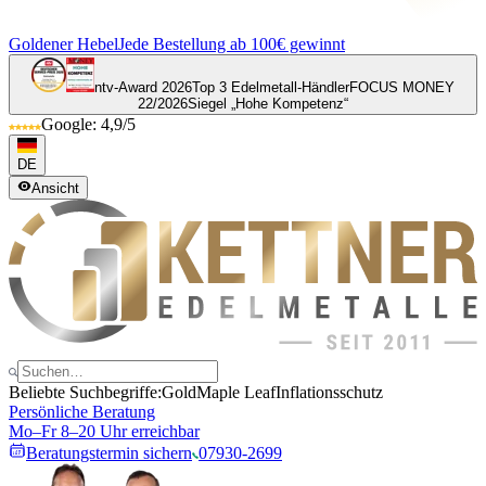
Goldener Hebel
Jede Bestellung ab 100€ gewinnt
ntv-Award 2026
Top 3 Edelmetall-Händler
FOCUS MONEY
22/2026
Siegel „Hohe Kompetenz“
Google: 4,9/5
DE
Ansicht
Beliebte Suchbegriffe:
Gold
Maple Leaf
Inflationsschutz
Persönliche Beratung
Mo–Fr 8–20 Uhr erreichbar
Beratungstermin sichern
07930-2699