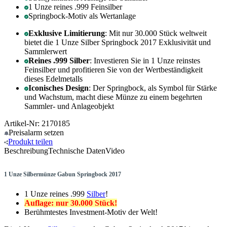
1 Unze reines .999 Feinsilber
Springbock-Motiv als Wertanlage
Exklusive Limitierung
: Mit nur 30.000 Stück weltweit
bietet die 1 Unze Silber Springbock 2017 Exklusivität und
Sammlerwert
Reines .999 Silber
: Investieren Sie in 1 Unze reinstes
Feinsilber und profitieren Sie von der Wertbeständigkeit
dieses Edelmetalls
Iconisches Design
: Der Springbock, als Symbol für Stärke
und Wachstum, macht diese Münze zu einem begehrten
Sammler- und Anlageobjekt
Artikel-Nr: 2170185
Preisalarm
setzen
Produkt
teilen
Beschreibung
Technische Daten
Video
1 Unze Silbermünze Gabun Springbock 2017
1 Unze reines .999
Silber
!
Auflage: nur 30.000 Stück!
Berühmtestes Investment-Motiv der Welt!