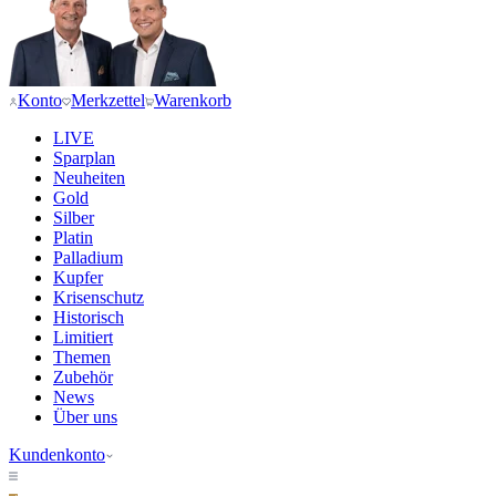
Konto
Merkzettel
Warenkorb
LIVE
Sparplan
Neuheiten
Gold
Silber
Platin
Palladium
Kupfer
Krisenschutz
Historisch
Limitiert
Themen
Zubehör
News
Über uns
Kundenkonto