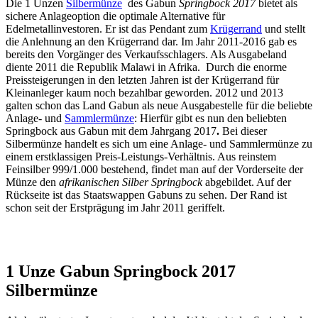
Die 1 Unzen
Silbermünze
des Gabun
Springbock 2017
bietet als
sichere Anlageoption die optimale Alternative für
Edelmetallinvestoren. Er ist das Pendant zum
Krügerrand
und stellt
die Anlehnung an den Krügerrand dar. Im Jahr 2011-2016 gab es
bereits den Vorgänger des Verkaufsschlagers. Als Ausgabeland
diente 2011 die Republik Malawi in Afrika. Durch die enorme
Preissteigerungen in den letzten Jahren ist der Krügerrand für
Kleinanleger kaum noch bezahlbar geworden. 2012 und 2013
galten schon das Land Gabun als neue Ausgabestelle für die beliebte
Anlage- und
Sammlermünze
: Hierfür gibt es nun den beliebten
Springbock aus Gabun mit dem Jahrgang 2017
.
Bei dieser
Silbermünze handelt es sich um eine Anlage- und Sammlermünze zu
einem erstklassigen Preis-Leistungs-Verhältnis. Aus reinstem
Feinsilber 999/1.000 bestehend, findet man auf der Vorderseite der
Münze den
afrikanischen Silber Springbock
abgebildet. Auf der
Rückseite ist das Staatswappen Gabuns zu sehen. Der Rand ist
schon seit der Erstprägung im Jahr 2011 geriffelt.
1 Unze Gabun Springbock 2017
Silbermünze