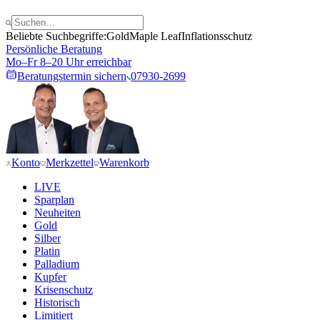
Beliebte Suchbegriffe:
Gold
Maple Leaf
Inflationsschutz
Persönliche Beratung
Mo–Fr 8–20 Uhr erreichbar
Beratungstermin sichern
07930-2699
Konto
Merkzettel
Warenkorb
LIVE
Sparplan
Neuheiten
Gold
Silber
Platin
Palladium
Kupfer
Krisenschutz
Historisch
Limitiert