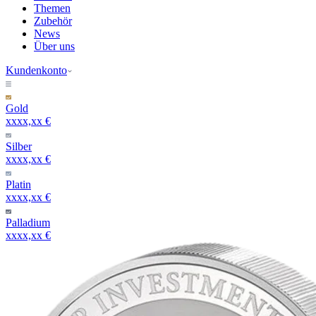
Themen
Zubehör
News
Über uns
Kundenkonto
Gold
xxxx,xx €
Silber
xxxx,xx €
Platin
xxxx,xx €
Palladium
xxxx,xx €