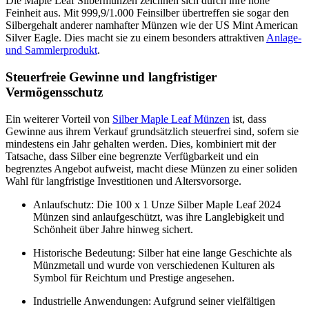
Die Maple Leaf Silbermünzen zeichnen sich durch ihre hohe
Feinheit aus. Mit 999,9/1.000 Feinsilber übertreffen sie sogar den
Silbergehalt anderer namhafter Münzen wie der US Mint American
Silver Eagle. Dies macht sie zu einem besonders attraktiven
Anlage-
und Sammlerprodukt
.
Steuerfreie Gewinne und langfristiger
Vermögensschutz
Ein weiterer Vorteil von
Silber Maple Leaf Münzen
ist, dass
Gewinne aus ihrem Verkauf grundsätzlich steuerfrei sind, sofern sie
mindestens ein Jahr gehalten werden. Dies, kombiniert mit der
Tatsache, dass Silber eine begrenzte Verfügbarkeit und ein
begrenztes Angebot aufweist, macht diese Münzen zu einer soliden
Wahl für langfristige Investitionen und Altersvorsorge.
Anlaufschutz: Die 100 x 1 Unze Silber Maple Leaf 2024
Münzen sind anlaufgeschützt, was ihre Langlebigkeit und
Schönheit über Jahre hinweg sichert.
Historische Bedeutung: Silber hat eine lange Geschichte als
Münzmetall und wurde von verschiedenen Kulturen als
Symbol für Reichtum und Prestige angesehen.
Industrielle Anwendungen: Aufgrund seiner vielfältigen