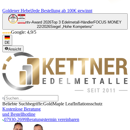
Goldener Hebel
Jede Bestellung ab 100€ gewinnt
ntv-Award 2026
Top 3 Edelmetall-Händler
FOCUS MONEY
22/2026
Siegel „Hohe Kompetenz“
Google: 4,9/5
DE
Ansicht
Beliebte Suchbegriffe:
Gold
Maple Leaf
Inflationsschutz
Kostenlose Beratung
und Bestellhotline
07930-2699
Beratungstermin vereinbaren