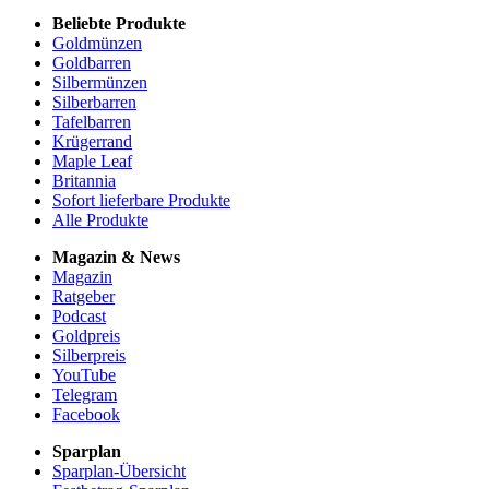
Beliebte Produkte
Goldmünzen
Goldbarren
Silbermünzen
Silberbarren
Tafelbarren
Krügerrand
Maple Leaf
Britannia
Sofort lieferbare Produkte
Alle Produkte
Magazin & News
Magazin
Ratgeber
Podcast
Goldpreis
Silberpreis
YouTube
Telegram
Facebook
Sparplan
Sparplan-Übersicht