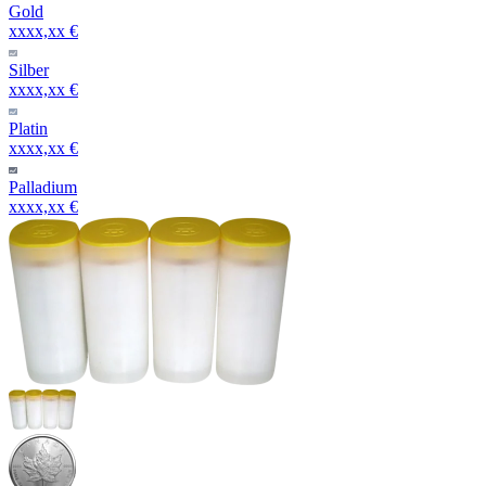
Gold
xxxx,xx €
Silber
xxxx,xx €
Platin
xxxx,xx €
Palladium
xxxx,xx €