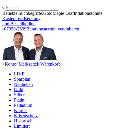
Beliebte Suchbegriffe:
Gold
Maple Leaf
Inflationsschutz
Kostenlose Beratung
und Bestellhotline
07930-2699
Beratungstermin vereinbaren
Konto
Merkzettel
Warenkorb
LIVE
Sparplan
Neuheiten
Gold
Silber
Platin
Palladium
Kupfer
Krisenschutz
Historisch
Limitiert