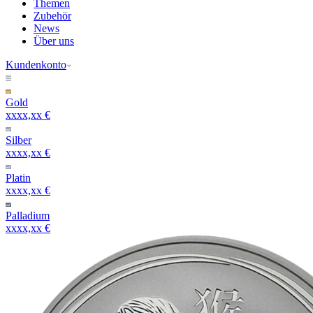
Themen
Zubehör
News
Über uns
Kundenkonto
Gold
xxxx,xx €
Silber
xxxx,xx €
Platin
xxxx,xx €
Palladium
xxxx,xx €