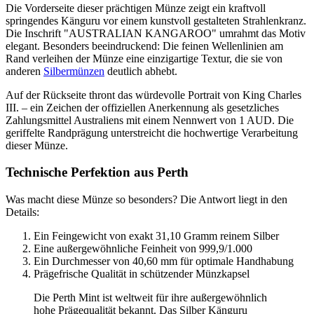
Die Vorderseite dieser prächtigen Münze zeigt ein kraftvoll
springendes Känguru vor einem kunstvoll gestalteten Strahlenkranz.
Die Inschrift "AUSTRALIAN KANGAROO" umrahmt das Motiv
elegant. Besonders beeindruckend: Die feinen Wellenlinien am
Rand verleihen der Münze eine einzigartige Textur, die sie von
anderen
Silbermünzen
deutlich abhebt.
Auf der Rückseite thront das würdevolle Portrait von King Charles
III. – ein Zeichen der offiziellen Anerkennung als gesetzliches
Zahlungsmittel Australiens mit einem Nennwert von 1 AUD. Die
geriffelte Randprägung unterstreicht die hochwertige Verarbeitung
dieser Münze.
Technische Perfektion aus Perth
Was macht diese Münze so besonders? Die Antwort liegt in den
Details:
Ein Feingewicht von exakt 31,10 Gramm reinem Silber
Eine außergewöhnliche Feinheit von 999,9/1.000
Ein Durchmesser von 40,60 mm für optimale Handhabung
Prägefrische Qualität in schützender Münzkapsel
Die Perth Mint ist weltweit für ihre außergewöhnlich
hohe Prägequalität bekannt. Das Silber Känguru