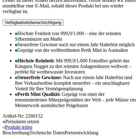
Leider ist dieser Artikel derzeit ausverkauft. Gerne senden wir Ihnen
unmittelbar eine E-Mail, sobald dieses Produkt bei uns wieder
verfügbar ist.
Verfügbarkeitsbenachrichtigung
Höchste Feinheit von 999,9/1.000 – eine der reinsten
Silbermünzen am Markt
Steuerfreie Gewinne nach nur einem Jahr Haltefrist möglich
Geprägt von der weltberühmten Perth Mint in Australien
Höchste Reinheit:
Mit 999,9/1.000 Feinsilber gehört das
Känguru Nugget zu den reinsten Anlagemünzen weltweit –
perfekt für wertbewusste Investoren
Steuerfreie Gewinne:
Nach nur einem Jahr Haltefrist sind
Ihre Verkaufserlöse komplett steuerfrei – ein unschlagbarer
Vorteil für Ihre Vermögensplanung
Perth Mint Qualität:
Geprägt von einer der
renommiertesten Münzprägestätten der Welt – jede Münze ein
Meisterwerk australischer Prägekunst
Artikel-Nr: 2260152
Preisalarm
setzen
Produkt
teilen
Beschreibung
Technische Daten
Preisentwicklung