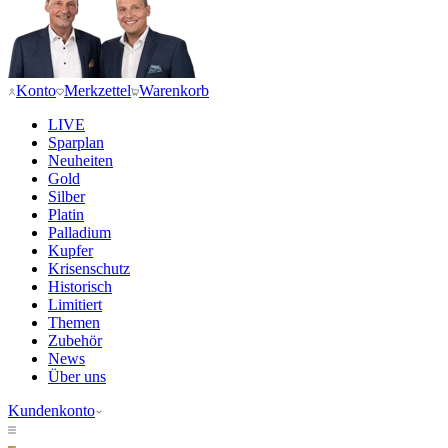
Konto
Merkzettel
Warenkorb
LIVE
Sparplan
Neuheiten
Gold
Silber
Platin
Palladium
Kupfer
Krisenschutz
Historisch
Limitiert
Themen
Zubehör
News
Über uns
Kundenkonto