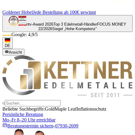
Goldener Hebel
Jede Bestellung ab 100€ gewinnt
ntv-Award 2026
Top 3 Edelmetall-Händler
FOCUS MONEY
22/2026
Siegel „Hohe Kompetenz“
Google: 4,9/5
DE
Ansicht
Beliebte Suchbegriffe:
Gold
Maple Leaf
Inflationsschutz
Persönliche Beratung
Mo–Fr 8–20 Uhr erreichbar
Beratungstermin sichern
07930-2699