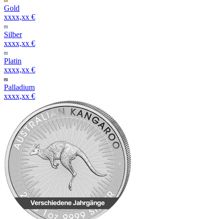
Gold
xxxx,xx €
Silber
xxxx,xx €
Platin
xxxx,xx €
Palladium
xxxx,xx €