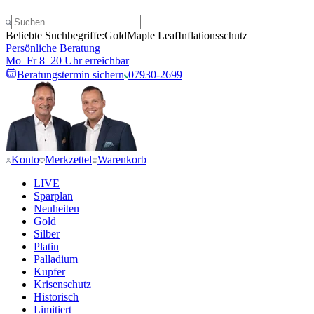
Beliebte Suchbegriffe:
Gold
Maple Leaf
Inflationsschutz
Persönliche Beratung
Mo–Fr 8–20 Uhr erreichbar
Beratungstermin sichern
07930-2699
Konto
Merkzettel
Warenkorb
LIVE
Sparplan
Neuheiten
Gold
Silber
Platin
Palladium
Kupfer
Krisenschutz
Historisch
Limitiert