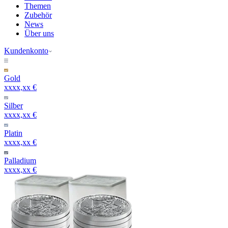
Themen
Zubehör
News
Über uns
Kundenkonto
Gold
xxxx,xx €
Silber
xxxx,xx €
Platin
xxxx,xx €
Palladium
xxxx,xx €