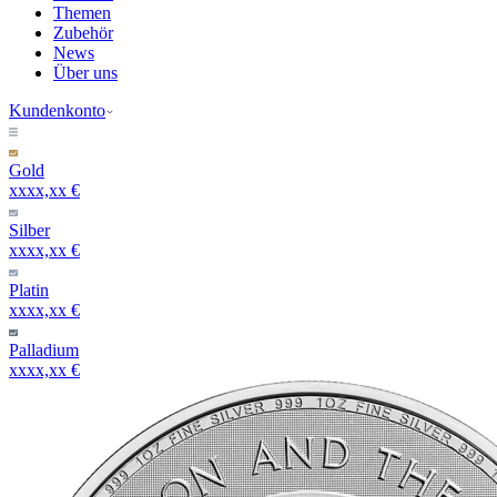
Themen
Zubehör
News
Über uns
Kundenkonto
Gold
xxxx,xx €
Silber
xxxx,xx €
Platin
xxxx,xx €
Palladium
xxxx,xx €