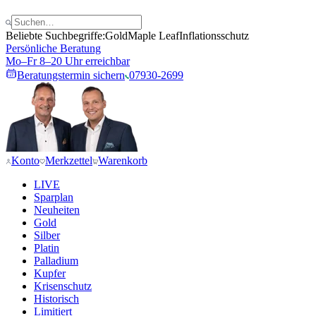
Beliebte Suchbegriffe:
Gold
Maple Leaf
Inflationsschutz
Persönliche Beratung
Mo–Fr 8–20 Uhr erreichbar
Beratungstermin sichern
07930-2699
Konto
Merkzettel
Warenkorb
LIVE
Sparplan
Neuheiten
Gold
Silber
Platin
Palladium
Kupfer
Krisenschutz
Historisch
Limitiert