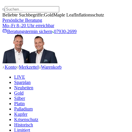
Beliebte Suchbegriffe:
Gold
Maple Leaf
Inflationsschutz
Persönliche Beratung
Mo–Fr 8–20 Uhr erreichbar
Beratungstermin sichern
07930-2699
Konto
Merkzettel
Warenkorb
LIVE
Sparplan
Neuheiten
Gold
Silber
Platin
Palladium
Kupfer
Krisenschutz
Historisch
Limitiert