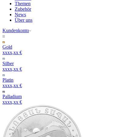
Themen
Zubehör
News
Über uns
Kundenkonto
Gold
xxxx,xx €
Silber
xxxx,xx €
Platin
xxxx,xx €
Palladium
xxxx,xx €