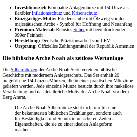
Investitionsziel:
Kompakte Anlagemünze mit 1/4 Unze als
flexibler
Inflationsschutz
und
Krisenschutz
Einzigartiges Motiv:
Friedenstaube mit Ölzweig vor der
majestätischen Arche - Symbol für Hoffnung und Neuanfang
Premium-Material:
Reinstes
Silber
mit beeindruckender
999er Feinheit
Herstellung:
Deutsche Präzisionsarbeit von LEV
Ursprung:
Offizielles Zahlungsmittel der Republik Armenien
Die biblische Arche Noah als zeitlose Wertanlage
Die
Silbermünzen
der Arche Noah Serie vereinen biblische
Geschichte mit modernem Anlegerschutz. Das Set enthält 20
prägefrische 1/4-Unzen-Münzen, die in einer praktischen Münztube
geliefert werden. Jede einzelne Münze besticht durch ihre makellose
Verarbeitung und das detailreiche Motiv der Arche Noah vor dem
Berg Ararat.
Die Arche Noah Silbermünze steht nicht nur für eine
der bekanntesten biblischen Erzählungen, sondern auch
für Beständigkeit und Schutz in unsicheren Zeiten -
Eigenschaften, die sie zu einer idealen Anlageform
machen.