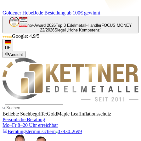
Goldener Hebel
Jede Bestellung ab 100€ gewinnt
ntv-Award 2026
Top 3 Edelmetall-Händler
FOCUS MONEY
22/2026
Siegel „Hohe Kompetenz“
Google: 4,9/5
DE
Ansicht
Beliebte Suchbegriffe:
Gold
Maple Leaf
Inflationsschutz
Persönliche Beratung
Mo–Fr 8–20 Uhr erreichbar
Beratungstermin sichern
07930-2699