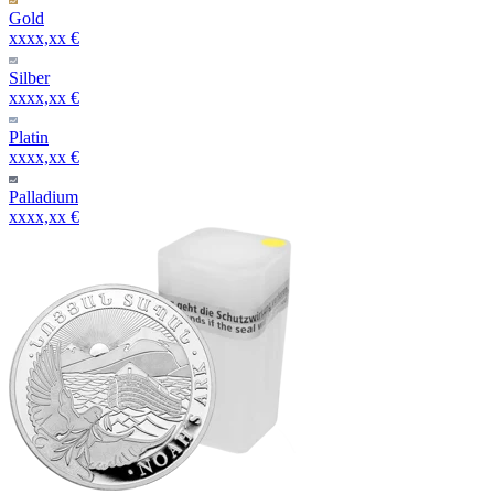
Gold
xxxx,xx €
Silber
xxxx,xx €
Platin
xxxx,xx €
Palladium
xxxx,xx €