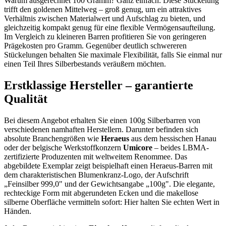
Warum ausgerechnet 100 Gramm? Ganz einfach: Diese Stückelung
trifft den goldenen Mittelweg – groß genug, um ein attraktives
Verhältnis zwischen Materialwert und Aufschlag zu bieten, und
gleichzeitig kompakt genug für eine flexible Vermögensaufteilung.
Im Vergleich zu kleineren Barren profitieren Sie von geringeren
Prägekosten pro Gramm. Gegenüber deutlich schwereren
Stückelungen behalten Sie maximale Flexibilität, falls Sie einmal nur
einen Teil Ihres Silberbestands veräußern möchten.
Erstklassige Hersteller – garantierte
Qualität
Bei diesem Angebot erhalten Sie einen 100g Silberbarren von
verschiedenen namhaften Herstellern. Darunter befinden sich
absolute Branchengrößen wie
Heraeus
aus dem hessischen Hanau
oder der belgische Werkstoffkonzern
Umicore
– beides LBMA-
zertifizierte Produzenten mit weltweitem Renommee. Das
abgebildete Exemplar zeigt beispielhaft einen Heraeus-Barren mit
dem charakteristischen Blumenkranz-Logo, der Aufschrift
„Feinsilber 999,0" und der Gewichtsangabe „100g". Die elegante,
rechteckige Form mit abgerundeten Ecken und die makellose
silberne Oberfläche vermitteln sofort: Hier halten Sie echten Wert in
Händen.