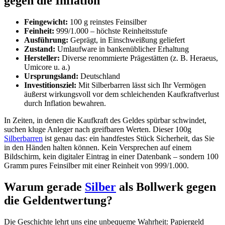
gegen die Inflation
Feingewicht:
100 g reinstes Feinsilber
Feinheit:
999/1.000 – höchste Reinheitsstufe
Ausführung:
Geprägt, in Einschweißung geliefert
Zustand:
Umlaufware in bankenüblicher Erhaltung
Hersteller:
Diverse renommierte Prägestätten (z. B. Heraeus,
Umicore u. a.)
Ursprungsland:
Deutschland
Investitionsziel:
Mit Silberbarren lässt sich Ihr Vermögen
äußerst wirkungsvoll vor dem schleichenden Kaufkraftverlust
durch Inflation bewahren.
In Zeiten, in denen die Kaufkraft des Geldes spürbar schwindet,
suchen kluge Anleger nach greifbaren Werten. Dieser 100g
Silberbarren
ist genau das: ein handfestes Stück Sicherheit, das Sie
in den Händen halten können. Kein Versprechen auf einem
Bildschirm, kein digitaler Eintrag in einer Datenbank – sondern 100
Gramm pures Feinsilber mit einer Reinheit von 999/1.000.
Warum gerade
Silber
als Bollwerk gegen
die Geldentwertung?
Die Geschichte lehrt uns eine unbequeme Wahrheit: Papiergeld