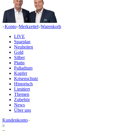
Konto
Merkzettel
Warenkorb
LIVE
Sparplan
Neuheiten
Gold
Silber
Platin
Palladium
Kupfer
Krisenschutz
Historisch
Limitiert
Themen
Zubehör
News
Über uns
Kundenkonto