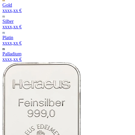
Gold
xxxx,xx €
Silber
xxxx,xx €
Platin
xxxx,xx €
Palladium
xxxx,xx €