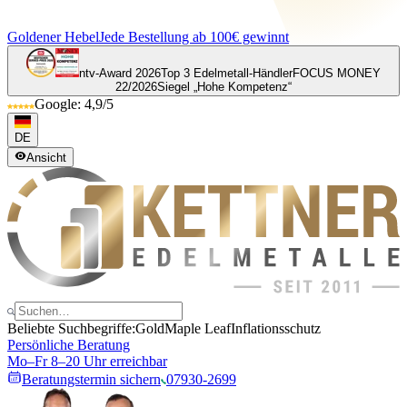
Goldener Hebel
Jede Bestellung ab 100€ gewinnt
ntv-Award 2026
Top 3 Edelmetall-Händler
FOCUS MONEY
22/2026
Siegel „Hohe Kompetenz“
Google: 4,9/5
DE
Ansicht
Beliebte Suchbegriffe:
Gold
Maple Leaf
Inflationsschutz
Persönliche Beratung
Mo–Fr 8–20 Uhr erreichbar
Beratungstermin sichern
07930-2699