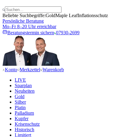
Beliebte Suchbegriffe:
Gold
Maple Leaf
Inflationsschutz
Persönliche Beratung
Mo–Fr 8–20 Uhr erreichbar
Beratungstermin sichern
07930-2699
Konto
Merkzettel
Warenkorb
LIVE
Sparplan
Neuheiten
Gold
Silber
Platin
Palladium
Kupfer
Krisenschutz
Historisch
Limitiert