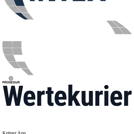
Kettner App