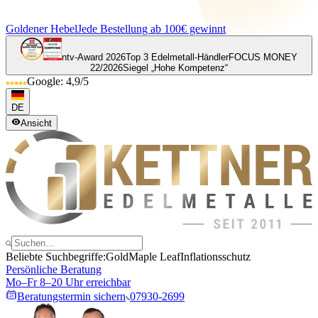
Goldener Hebel
Jede Bestellung ab 100€ gewinnt
ntv-Award 2026
Top 3 Edelmetall-Händler
FOCUS MONEY
22/2026
Siegel „Hohe Kompetenz“
Google: 4,9/5
DE
Ansicht
Beliebte Suchbegriffe:
Gold
Maple Leaf
Inflationsschutz
Persönliche Beratung
Mo–Fr 8–20 Uhr erreichbar
Beratungstermin sichern
07930-2699