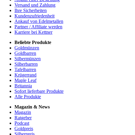
Versand und Zahlung
Ihre Sicherheiten
Kundenzufriedenheit
Ankauf von Edelmetallen
Partner / Affiliate werden
Karriere bei Kettner
Beliebte Produkte
Goldmünzen
Goldbarren
Silbermünzen
Silberbarren
Tafelbarren
Krügerrand
Maple Leaf
Britannia
Sofort lieferbare Produkte
Alle Produkte
Magazin & News
Magazin
Ratgeber
Podcast
Goldpreis
Silberpreis