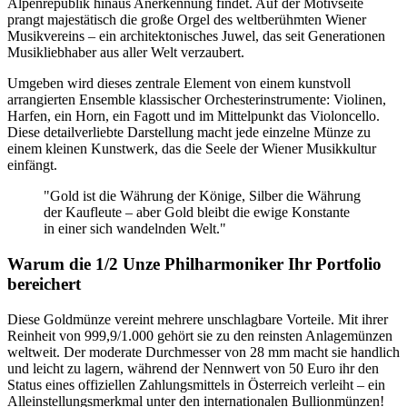
Alpenrepublik hinaus Anerkennung findet. Auf der Motivseite
prangt majestätisch die große Orgel des weltberühmten Wiener
Musikvereins – ein architektonisches Juwel, das seit Generationen
Musikliebhaber aus aller Welt verzaubert.
Umgeben wird dieses zentrale Element von einem kunstvoll
arrangierten Ensemble klassischer Orchesterinstrumente: Violinen,
Harfen, ein Horn, ein Fagott und im Mittelpunkt das Violoncello.
Diese detailverliebte Darstellung macht jede einzelne Münze zu
einem kleinen Kunstwerk, das die Seele der Wiener Musikkultur
einfängt.
"Gold ist die Währung der Könige, Silber die Währung
der Kaufleute – aber Gold bleibt die ewige Konstante
in einer sich wandelnden Welt."
Warum die 1/2 Unze Philharmoniker Ihr Portfolio
bereichert
Diese Goldmünze vereint mehrere unschlagbare Vorteile. Mit ihrer
Reinheit von 999,9/1.000 gehört sie zu den reinsten Anlagemünzen
weltweit. Der moderate Durchmesser von 28 mm macht sie handlich
und leicht zu lagern, während der Nennwert von 50 Euro ihr den
Status eines offiziellen Zahlungsmittels in Österreich verleiht – ein
Alleinstellungsmerkmal unter den internationalen Bullionmünzen!