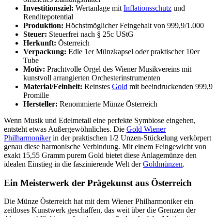
Investitionsziel:
Wertanlage mit
Inflationsschutz
und
Renditepotential
Produktion:
Höchstmöglicher Feingehalt von 999,9/1.000
Steuer:
Steuerfrei nach § 25c UStG
Herkunft:
Österreich
Verpackung:
Edle 1er Münzkapsel oder praktischer 10er
Tube
Motiv:
Prachtvolle Orgel des Wiener Musikvereins mit
kunstvoll arrangierten Orchesterinstrumenten
Material/Feinheit:
Reinstes
Gold
mit beeindruckenden 999,9
Promille
Hersteller:
Renommierte Münze Österreich
Wenn Musik und Edelmetall eine perfekte Symbiose eingehen,
entsteht etwas Außergewöhnliches. Die
Gold Wiener
Philharmoniker
in der praktischen 1/2 Unzen-Stückelung verkörpert
genau diese harmonische Verbindung. Mit einem Feingewicht von
exakt 15,55 Gramm purem Gold bietet diese Anlagemünze den
idealen Einstieg in die faszinierende Welt der
Goldmünzen
.
Ein Meisterwerk der Prägekunst aus Österreich
Die Münze Österreich hat mit dem Wiener Philharmoniker ein
zeitloses Kunstwerk geschaffen, das weit über die Grenzen der