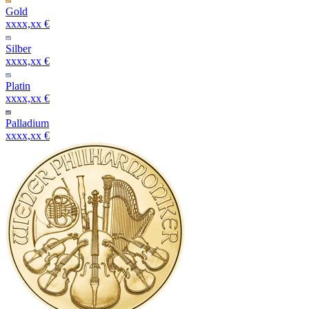
Gold
xxxx,xx €
Silber
xxxx,xx €
Platin
xxxx,xx €
Palladium
xxxx,xx €