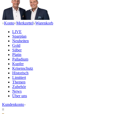
Konto
Merkzettel
Warenkorb
LIVE
Sparplan
Neuheiten
Gold
Silber
Platin
Palladium
Kupfer
Krisenschutz
Historisch
Limitiert
Themen
Zubehör
News
Über uns
Kundenkonto