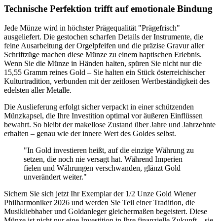
Technische Perfektion trifft auf emotionale Bindung
Jede Münze wird in höchster Prägequalität "Prägefrisch"
ausgeliefert. Die gestochen scharfen Details der Instrumente, die
feine Ausarbeitung der Orgelpfeifen und die präzise Gravur aller
Schriftzüge machen diese Münze zu einem haptischen Erlebnis.
Wenn Sie die Münze in Händen halten, spüren Sie nicht nur die
15,55 Gramm reines Gold – Sie halten ein Stück österreichischer
Kulturtradition, verbunden mit der zeitlosen Wertbeständigkeit des
edelsten aller Metalle.
Die Auslieferung erfolgt sicher verpackt in einer schützenden
Münzkapsel, die Ihre Investition optimal vor äußeren Einflüssen
bewahrt. So bleibt der makellose Zustand über Jahre und Jahrzehnte
erhalten – genau wie der innere Wert des Goldes selbst.
"In Gold investieren heißt, auf die einzige Währung zu
setzen, die noch nie versagt hat. Während Imperien
fielen und Währungen verschwanden, glänzt Gold
unverändert weiter."
Sichern Sie sich jetzt Ihr Exemplar der 1/2 Unze Gold Wiener
Philharmoniker 2026 und werden Sie Teil einer Tradition, die
Musikliebhaber und Goldanleger gleichermaßen begeistert. Diese
Münze ist nicht nur eine Investition in Ihre finanzielle Zukunft – sie