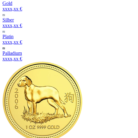
Gold
xxxx,xx €
Silber
xxxx,xx €
Platin
xxxx,xx €
Palladium
xxxx,xx €