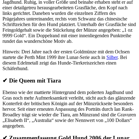
Jagdhund. Ruhig, in voller Größe und beinahe erhaben steht er auf
einer detailgetreu herausgearbeiteten Grasfläche, den Kopf nach
links gerichtet. Daneben wurden die einzelnen Ziffern des
Prägejahres untereinander, rechts vom Schwanz das chinesische
Schriftzeichen für den Hund platziert. Unterhalb der Grasfläche sind
Feingoldgehalt sowie die Stückelung der Münze angegeben: „1 oz
9999 Gold“. Ein Doppelrand mit einer innenliegenden Punktreihe
rundet das wunderschöne Motiv ab.
Hinweis: Drei Jahre nach der ersten Goldmünze mit dem Ochsen
startete die Perth Mint 1999 ihre Lunar-Serie auch in
Silber
. Bei
diesem Edelmetall zeigt das Hunde-Tierkreiszeichen einen
Schäferhund.
✔
Die Queen mit Tiara
Ebenso wie der mattierte Hintergrund dem polierten Jagdhund und
Gras noch mehr Aufmerksamkeit verleiht, sticht auch das glänzende
Konterfeit der britischen Königin auf der Münzrückseite besonders
hervor. Seit einer erneuten Anpassung des Porträts durch Ian Rank-
Broadley trägt sie wieder die Tiara, am Münzrand sind die Gravuren
„Elisabeth II“, „Australia“ sowie der Nennwert von „100 Dollars“
angegeben.
✔
Zusammenfassung Gold Hund 2006 der Lunar