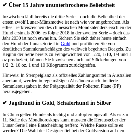
✔
Über 15 Jahre ununterbrochene Beliebtheit
Inzwischen läuft bereits die dritte Serie – doch die Beliebtheit der
ersten zwölf Lunar-Münzmotive ist nach wie vor ungebrochen. Als
elftes Tierkreiszeichen des chinesischen Mondkalenders erschien der
Hund erstmals 2006, es folgte 2018 in der zweiten Serie – doch das
Jahr 2030 ist noch etwas hin. Sichern Sie sich daher heute einfach
den Hund der Lunar-Serie I in
Gold
und profitieren Sie von
deutlichen Sammleraufschlägen des weltweit begehrten Beagels. Zu
Beginn der Serie bereits zu Feingewichten von 1/20, 1/10, 1/4 und 1
oz produziert, können Sie inzwischen auch auf Stückelungen von
1/2, 2, 10 oz, 1 und 10 Kilogramm zurückgreifen.
Hinweis: In Stempelglanz als offizielles Zahlungsmittel in Australien
anerkannt, werden in regelmäßigen Abständen auch limitierte
Sammlerausgaben in der Prägequalität der Polierten Platte (PP)
herausgegeben.
✔
Jagdhund in Gold, Schäferhund in Silber
In China gelten Hunde als tüchtig und aufopferungsvoll. Als es zur
11. Stelle des Mondhoroskops kam, mussten die Herausgeber der
Lunar-Serie I eine Entscheidung treffen: Welche Rasse sollte es
werden? Die Wahl der Designer fiel bei der Goldversion auf den