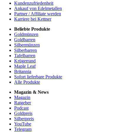
Kundenzufriedenheit
Ankauf von Edelmetallen
Partner / Affiliate werden
Karriere bei Kettner
Beliebte Produkte
Goldmünzen
Goldbarren
Silbermünzen
Silberbarren
Tafelbarren
Krügerrand
Maple Leaf
Britannia
Sofort lieferbare Produkte
Alle Produkte
Magazin & News
Magazin
Ratgeber
Podcast
Goldpreis
Silberpreis
YouTube
Telegram