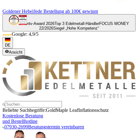
Goldener Hebel
Jede Bestellung ab 100€ gewinnt
ntv-Award 2026
Top 3 Edelmetall-Händler
FOCUS MONEY
22/2026
Siegel „Hohe Kompetenz“
Google: 4,9/5
DE
Ansicht
Beliebte Suchbegriffe:
Gold
Maple Leaf
Inflationsschutz
Kostenlose Beratung
und Bestellhotline
07930-2699
Beratungstermin vereinbaren