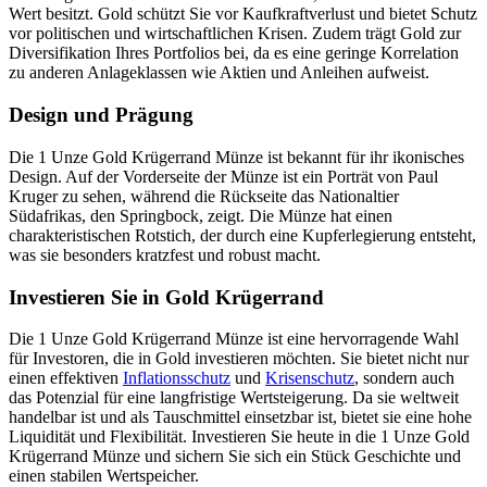
Wert besitzt. Gold schützt Sie vor Kaufkraftverlust und bietet Schutz
vor politischen und wirtschaftlichen Krisen. Zudem trägt Gold zur
Diversifikation Ihres Portfolios bei, da es eine geringe Korrelation
zu anderen Anlageklassen wie Aktien und Anleihen aufweist.
Design und Prägung
Die 1 Unze Gold Krügerrand Münze ist bekannt für ihr ikonisches
Design. Auf der Vorderseite der Münze ist ein Porträt von Paul
Kruger zu sehen, während die Rückseite das Nationaltier
Südafrikas, den Springbock, zeigt. Die Münze hat einen
charakteristischen Rotstich, der durch eine Kupferlegierung entsteht,
was sie besonders kratzfest und robust macht.
Investieren Sie in Gold Krügerrand
Die 1 Unze Gold Krügerrand Münze ist eine hervorragende Wahl
für Investoren, die in Gold investieren möchten. Sie bietet nicht nur
einen effektiven
Inflationsschutz
und
Krisenschutz
, sondern auch
das Potenzial für eine langfristige Wertsteigerung. Da sie weltweit
handelbar ist und als Tauschmittel einsetzbar ist, bietet sie eine hohe
Liquidität und Flexibilität. Investieren Sie heute in die 1 Unze Gold
Krügerrand Münze und sichern Sie sich ein Stück Geschichte und
einen stabilen Wertspeicher.