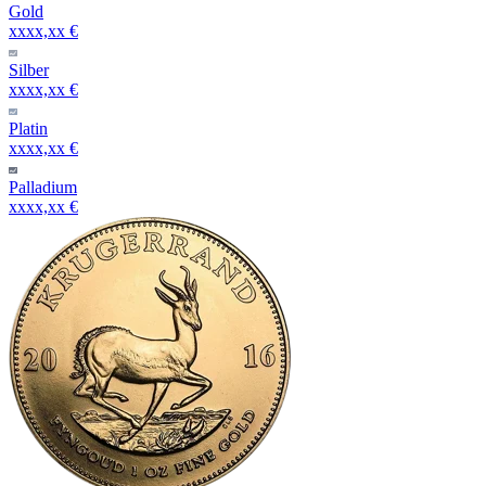
Gold
xxxx,xx €
Silber
xxxx,xx €
Platin
xxxx,xx €
Palladium
xxxx,xx €