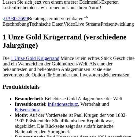
Lassen Sie sich jetzt von einem unserer Edelmetall-Experten
kostenfrei beraten - wir freuen uns auf Ihren Anruf!
07930-2699
Beratungstermin vereinbaren
Beschreibung
Technische Daten
Video
Live Streams
Preisentwicklung
1 Unze Gold Krügerrand (verschiedene
Jahrgänge)
Die
1 Unze Gold Krügerrand
Münze ist ein echtes Stück Geschichte
und ein Wahrzeichen der Goldmünzen-Welt. Als eine der
bekanntesten und beliebtesten Anlagemünzen ist sie eine
hervorragende Option für Sammler und Investoren gleichermaßen.
Produktdetails
Besonderheit:
Beliebteste Gold Anlagemünze der Welt
Investitionsziel:
Inflationsschutz
, Werterhalt und
Krisenschutz
Motiv:
Auf der Vorderseite ist Paul Kruger, der von 1882-
1902 Präsident der Südafrikanischen Republik war,
abgebildet. Die Rückseite zeigt das südafrikanische
Nationaltier, den Springbock.