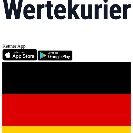
Kettner App