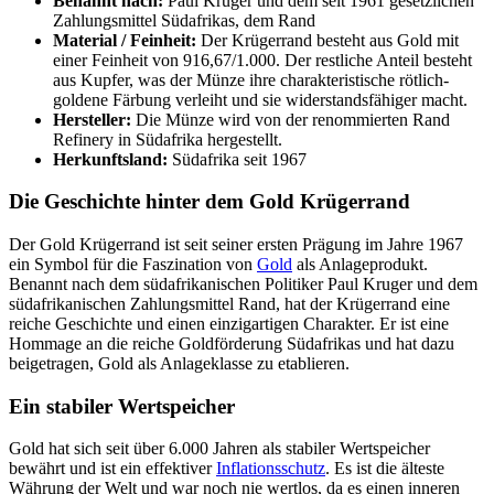
Benannt nach:
Paul Kruger und dem seit 1961 gesetzlichen
Zahlungsmittel Südafrikas, dem Rand
Material / Feinheit:
Der Krügerrand besteht aus Gold mit
einer Feinheit von 916,67/1.000. Der restliche Anteil besteht
aus Kupfer, was der Münze ihre charakteristische rötlich-
goldene Färbung verleiht und sie widerstandsfähiger macht.
Hersteller:
Die Münze wird von der renommierten Rand
Refinery in Südafrika hergestellt.
Herkunftsland:
Südafrika seit 1967
Die Geschichte hinter dem Gold Krügerrand
Der Gold Krügerrand ist seit seiner ersten Prägung im Jahre 1967
ein Symbol für die Faszination von
Gold
als Anlageprodukt.
Benannt nach dem südafrikanischen Politiker Paul Kruger und dem
südafrikanischen Zahlungsmittel Rand, hat der Krügerrand eine
reiche Geschichte und einen einzigartigen Charakter. Er ist eine
Hommage an die reiche Goldförderung Südafrikas und hat dazu
beigetragen, Gold als Anlageklasse zu etablieren.
Ein stabiler Wertspeicher
Gold hat sich seit über 6.000 Jahren als stabiler Wertspeicher
bewährt und ist ein effektiver
Inflationsschutz
. Es ist die älteste
Währung der Welt und war noch nie wertlos, da es einen inneren