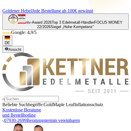
Goldener Hebel
Jede Bestellung ab 100€ gewinnt
ntv-Award 2026
Top 3 Edelmetall-Händler
FOCUS MONEY
22/2026
Siegel „Hohe Kompetenz“
Google: 4,9/5
DE
Ansicht
Beliebte Suchbegriffe:
Gold
Maple Leaf
Inflationsschutz
Kostenlose Beratung
und Bestellhotline
07930-2699
Beratungstermin vereinbaren