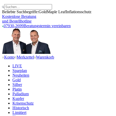
Beliebte Suchbegriffe:
Gold
Maple Leaf
Inflationsschutz
Kostenlose Beratung
und Bestellhotline
07930-2699
Beratungstermin vereinbaren
Konto
Merkzettel
Warenkorb
LIVE
Sparplan
Neuheiten
Gold
Silber
Platin
Palladium
Kupfer
Krisenschutz
Historisch
Limitiert