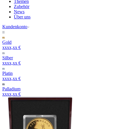
Themen
Zubehör
News
Über uns
Kundenkonto
Gold
xxxx,xx €
Silber
xxxx,xx €
Platin
xxxx,xx €
Palladium
xxxx,xx €