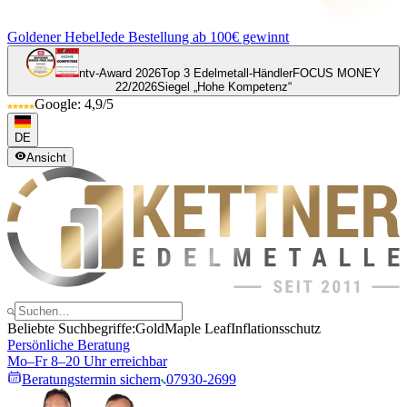
Goldener Hebel
Jede Bestellung ab 100€ gewinnt
ntv-Award 2026
Top 3 Edelmetall-Händler
FOCUS MONEY
22/2026
Siegel „Hohe Kompetenz“
Google: 4,9/5
DE
Ansicht
Beliebte Suchbegriffe:
Gold
Maple Leaf
Inflationsschutz
Persönliche Beratung
Mo–Fr 8–20 Uhr erreichbar
Beratungstermin sichern
07930-2699