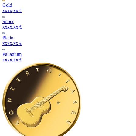
Gold
xxxx,xx €
Silber
xxxx,xx €
Platin
xxxx,xx €
Palladium
xxxx,xx €