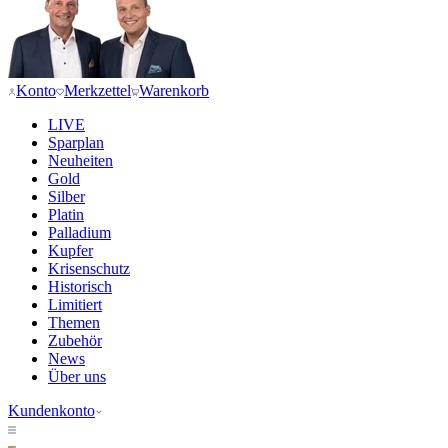
Konto
Merkzettel
Warenkorb
LIVE
Sparplan
Neuheiten
Gold
Silber
Platin
Palladium
Kupfer
Krisenschutz
Historisch
Limitiert
Themen
Zubehör
News
Über uns
Kundenkonto