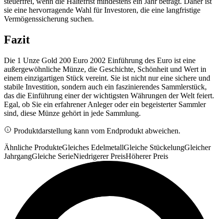
steuerfrei, wenn die Haltefrist mindestens ein Jahr beträgt. Daher ist
sie eine hervorragende Wahl für Investoren, die eine langfristige
Vermögenssicherung suchen.
Fazit
Die 1 Unze Gold 200 Euro 2002 Einführung des Euro ist eine
außergewöhnliche Münze, die Geschichte, Schönheit und Wert in
einem einzigartigen Stück vereint. Sie ist nicht nur eine sichere und
stabile Investition, sondern auch ein faszinierendes Sammlerstück,
das die Einführung einer der wichtigsten Währungen der Welt feiert.
Egal, ob Sie ein erfahrener Anleger oder ein begeisterter Sammler
sind, diese Münze gehört in jede Sammlung.
Produktdarstellung kann vom Endprodukt abweichen.
Ähnliche Produkte
Gleiches Edelmetall
Gleiche Stückelung
Gleicher
Jahrgang
Gleiche Serie
Niedrigerer Preis
Höherer Preis