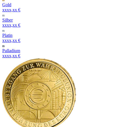
Gold
xxxx,xx €
Silber
xxxx,xx €
Platin
xxxx,xx €
Palladium
xxxx,xx €