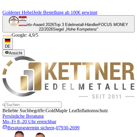
Goldener Hebel
Jede Bestellung ab 100€ gewinnt
ntv-Award 2026
Top 3 Edelmetall-Händler
FOCUS MONEY
22/2026
Siegel „Hohe Kompetenz“
Google: 4,9/5
DE
Ansicht
Beliebte Suchbegriffe:
Gold
Maple Leaf
Inflationsschutz
Persönliche Beratung
Mo–Fr 8–20 Uhr erreichbar
Beratungstermin sichern
07930-2699