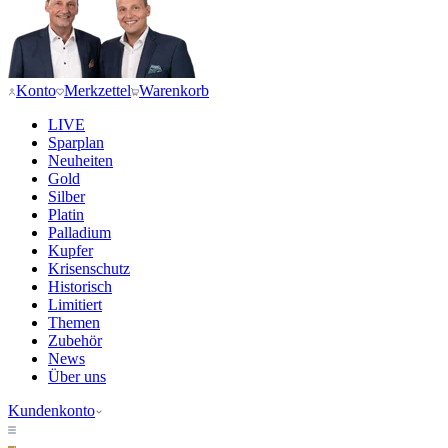
Konto
Merkzettel
Warenkorb
LIVE
Sparplan
Neuheiten
Gold
Silber
Platin
Palladium
Kupfer
Krisenschutz
Historisch
Limitiert
Themen
Zubehör
News
Über uns
Kundenkonto