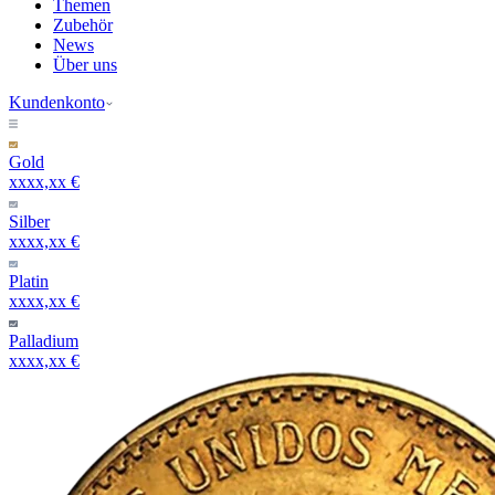
Themen
Zubehör
News
Über uns
Kundenkonto
Gold
xxxx,xx €
Silber
xxxx,xx €
Platin
xxxx,xx €
Palladium
xxxx,xx €