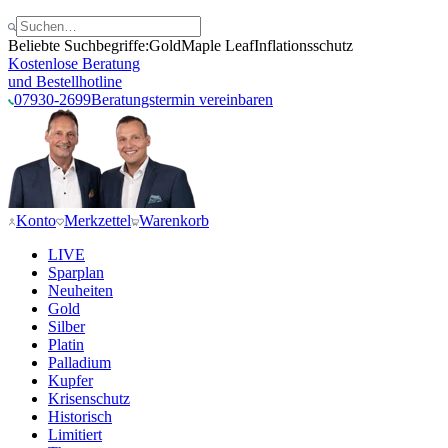
Beliebte Suchbegriffe:
Gold
Maple Leaf
Inflationsschutz
Kostenlose Beratung
und Bestellhotline
07930-2699
Beratungstermin vereinbaren
Konto
Merkzettel
Warenkorb
LIVE
Sparplan
Neuheiten
Gold
Silber
Platin
Palladium
Kupfer
Krisenschutz
Historisch
Limitiert