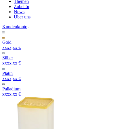
Themen
Zubehör
News
Über uns
Kundenkonto
Gold
xxxx,xx €
Silber
xxxx,xx €
Platin
xxxx,xx €
Palladium
xxxx,xx €