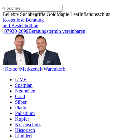
Beliebte Suchbegriffe:
Gold
Maple Leaf
Inflationsschutz
Kostenlose Beratung
und Bestellhotline
07930-2699
Beratungstermin vereinbaren
Konto
Merkzettel
Warenkorb
LIVE
Sparplan
Neuheiten
Gold
Silber
Platin
Palladium
Kupfer
Krisenschutz
Historisch
Limitiert