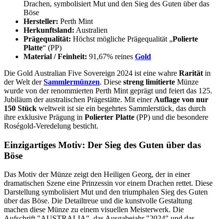
Drachen, symbolisiert Mut und den Sieg des Guten über das
Böse
Hersteller:
Perth Mint
Herkunftsland:
Australien
Prägequalität:
Höchst mögliche Prägequalität „
Polierte
Platte
“ (PP)
Material / Feinheit:
91,67% reines
Gold
Die Gold Australian Five Sovereign 2024 ist eine wahre
Rarität
in
der Welt der
Sammlermünzen
. Diese
streng limitierte
Münze
wurde von der renommierten Perth Mint geprägt und feiert das 125.
Jubiläum der australischen Prägestätte. Mit einer
Auflage von nur
150 Stück
weltweit ist sie ein begehrtes Sammlerstück, das durch
ihre exklusive Prägung in
Polierter Platte
(PP) und die besondere
Roségold-Veredelung besticht.
Einzigartiges Motiv: Der Sieg des Guten über das
Böse
Das Motiv der Münze zeigt den Heiligen Georg, der in einer
dramatischen Szene eine Prinzessin vor einem Drachen rettet. Diese
Darstellung symbolisiert Mut und den triumphalen Sieg des Guten
über das Böse. Die Detailtreue und die kunstvolle Gestaltung
machen diese Münze zu einem visuellen Meisterwerk. Die
Aufschrift "AUSTRALIA", das Ausgabejahr "2024" und das