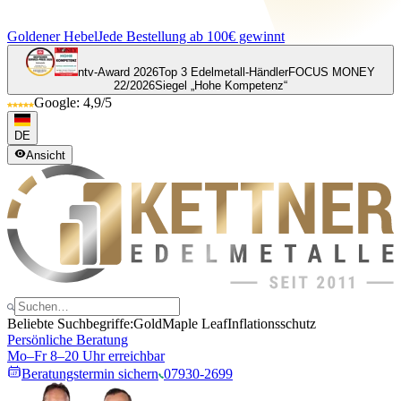
Goldener Hebel
Jede Bestellung ab 100€ gewinnt
ntv-Award 2026
Top 3 Edelmetall-Händler
FOCUS MONEY
22/2026
Siegel „Hohe Kompetenz“
Google: 4,9/5
DE
Ansicht
Beliebte Suchbegriffe:
Gold
Maple Leaf
Inflationsschutz
Persönliche Beratung
Mo–Fr 8–20 Uhr erreichbar
Beratungstermin sichern
07930-2699