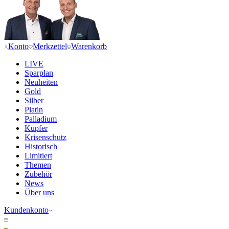
Konto
Merkzettel
Warenkorb
LIVE
Sparplan
Neuheiten
Gold
Silber
Platin
Palladium
Kupfer
Krisenschutz
Historisch
Limitiert
Themen
Zubehör
News
Über uns
Kundenkonto