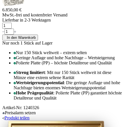
6.850,00 €
MwSt.-frei und
kostenfreier Versand
Lieferbar in 2-3 Werktagen
In den Warenkorb
Nur noch 1
Stück auf Lager
Nur 150 Stück weltweit – extrem selten
Geringe Auflage und hohe Nachfrage – Wertsteigerung
Polierte Platte (PP) – höchste Detailtreue und Qualität
Streng limitiert
: Mit nur 150 Stück weltweit ist diese
Münze eine extrem seltene Rarität
Wertsteigerungspotential
: Die geringe Auflage und hohe
Nachfrage bieten enormes Wertsteigerungspotential
Hohe Prägequalität
: Polierte Platte (PP) garantiert höchste
Detailtreue und Qualität
Artikel-Nr: 1240326
Preisalarm
setzen
Produkt
teilen