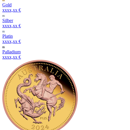
Gold
xxxx,xx €
Silber
xxxx,xx €
Platin
xxxx,xx €
Palladium
xxxx,xx €