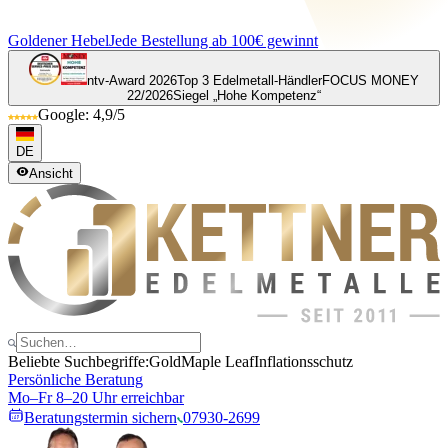
Goldener Hebel
Jede Bestellung ab 100€ gewinnt
ntv-Award 2026
Top 3 Edelmetall-Händler
FOCUS MONEY
22/2026
Siegel „Hohe Kompetenz“
Google: 4,9/5
DE
Ansicht
Beliebte Suchbegriffe:
Gold
Maple Leaf
Inflationsschutz
Persönliche Beratung
Mo–Fr 8–20 Uhr erreichbar
Beratungstermin sichern
07930-2699