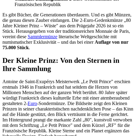
Französischen Republik
Es gibt Bücher, die Generationen überdauern. Und es gibt Münzen,
die genau diesen Zauber einfangen. Die 2-Euro-Gedenkmünze „80
Jahre Kleiner Prinz – Wüste" aus dem Prägejahr 2026 ist so ein
Stück. Herausgegeben von der traditionsreichen Monnaie de Paris,
vereint diese
Sammlermünze
literarische Weltgeschichte mit
numismatischer Exklusivität – und das bei einer
Auflage von nur
75.000 Stück
.
Der Kleine Prinz: Von den Sternen in
Ihre Sammlung
Antoine de Saint-Exupérys Meisterwerk „Le Petit Prince" erschien
erstmals 1946 in Frankreich und hat seitdem die Herzen von
Millionen Menschen auf der ganzen Welt berührt. 80 Jahre später
würdigt Frankreich dieses kulturelle Erbe mit einer atemberaubend
gestalteten 2-
Euro
-Sondermünze. Die Bildseite zeigt den Kleinen
Prinzen in seiner charakteristischen nachdenklichen Pose – das Kinn
auf die Hände gestützt, den Blick verträumt in die Ferne gerichtet.
Im Hintergrund prangt die markante Zahl „80", kunstvoll verwoben
mit dem Schriftzug „Le Petit Prince" und dem Kürzel „RF" für die
Französische Republik. Kleine Sterne und ein Planet ergänzen das