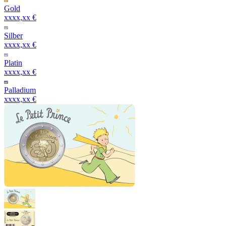
Gold
xxxx,xx €
Silber
xxxx,xx €
Platin
xxxx,xx €
Palladium
xxxx,xx €