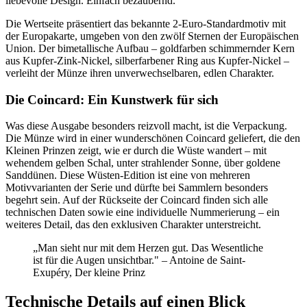
liebevolle Design. Einfach bezaubernd.
Die Wertseite präsentiert das bekannte 2-Euro-Standardmotiv mit
der Europakarte, umgeben von den zwölf Sternen der Europäischen
Union. Der bimetallische Aufbau – goldfarben schimmernder Kern
aus Kupfer-Zink-Nickel, silberfarbener Ring aus Kupfer-Nickel –
verleiht der Münze ihren unverwechselbaren, edlen Charakter.
Die Coincard: Ein Kunstwerk für sich
Was diese Ausgabe besonders reizvoll macht, ist die Verpackung.
Die Münze wird in einer wunderschönen Coincard geliefert, die den
Kleinen Prinzen zeigt, wie er durch die Wüste wandert – mit
wehendem gelben Schal, unter strahlender Sonne, über goldene
Sanddünen. Diese Wüsten-Edition ist eine von mehreren
Motivvarianten der Serie und dürfte bei Sammlern besonders
begehrt sein. Auf der Rückseite der Coincard finden sich alle
technischen Daten sowie eine individuelle Nummerierung – ein
weiteres Detail, das den exklusiven Charakter unterstreicht.
„Man sieht nur mit dem Herzen gut. Das Wesentliche
ist für die Augen unsichtbar." – Antoine de Saint-
Exupéry, Der kleine Prinz
Technische Details auf einen Blick