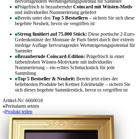
hervorragendem Wertsteigerungspotential für Sammler
Prägefrisch in bezaubernder
Coincard mit Wüsten-Motiv
und individueller Nummerierung geliefert
Bereits unter den
Top 5 Bestsellern
– sichern Sie sich diese
begehrte Neuheit, bevor sie vergriffen ist
Streng limitiert auf 75.000 Stück:
Diese poetische 2-Euro-
Gedenkmünze der Monnaie de Paris bietet durch ihre extrem
niedrige Auflage hervorragendes Wertsteigerungspotential für
Sammler
Bezaubernde Coincard-Edition:
Prägefrisch in einer
farbenfrohen Wüsten-Motivkarte mit individueller
Nummerierung – ein echtes Schmuckstück für jede
Sammlung
Top 5 Bestseller & Neuheit:
Bereits jetzt eines der
beliebtesten Produkte bei Kettner Edelmetalle – sichern Sie
sich dieses begehrte Sammlerstück, bevor es vergriffen ist
Artikel-Nr: 6660018
Preisalarm
setzen
Produkt
teilen