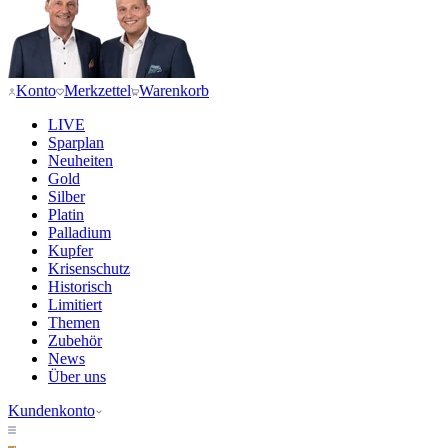
Konto
Merkzettel
Warenkorb
LIVE
Sparplan
Neuheiten
Gold
Silber
Platin
Palladium
Kupfer
Krisenschutz
Historisch
Limitiert
Themen
Zubehör
News
Über uns
Kundenkonto