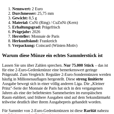
Nennwert:
2 Euro
Durchmesser:
25,75 mm
Gewicht:
8,5 g
Material:
CuNi (Ring) / CuZnNi (Kern)
Erhaltungsgrad:
Prägefrisch
Prägejahr:
2026
Hersteller:
Monnaie de Paris
Herkunftsland:
Frankreich
Verpackung:
Coincard (Wüsten-Motiv)
Warum diese Münze ein echtes Sammlerstück ist
Lassen Sie uns über Zahlen sprechen.
Nur 75.000 Stück
– das ist
für eine 2-Euro-Gedenkmünze eine bemerkenswert geringe
Prägezahl. Zum Vergleich: Reguläre 2-Euro-Sondermünzen werden
häufig in Millionenauflagen hergestellt. Diese
streng limitierte
Ausgabe bewegt sich in einer völlig anderen Liga. Die „Kleiner
Prinz"-Serie der Monnaie de Paris hat sich in den vergangenen
Jahren als eine der beliebtesten Sammelserien im europäischen
Raum etabliert, und frühere Ausgaben sind auf dem Sekundärmarkt
teilweise deutlich über ihrem Ausgabepreis gehandelt worden.
Für Sammler von 2-Euro-Gedenkmünzen ist diese
Rarität
nahezu