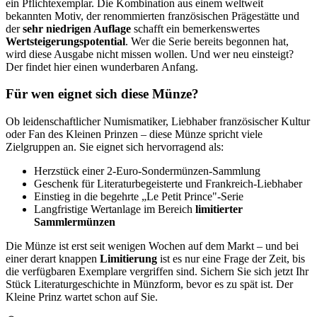
ein Pflichtexemplar. Die Kombination aus einem weltweit
bekannten Motiv, der renommierten französischen Prägestätte und
der
sehr niedrigen Auflage
schafft ein bemerkenswertes
Wertsteigerungspotential
. Wer die Serie bereits begonnen hat,
wird diese Ausgabe nicht missen wollen. Und wer neu einsteigt?
Der findet hier einen wunderbaren Anfang.
Für wen eignet sich diese Münze?
Ob leidenschaftlicher Numismatiker, Liebhaber französischer Kultur
oder Fan des Kleinen Prinzen – diese Münze spricht viele
Zielgruppen an. Sie eignet sich hervorragend als:
Herzstück einer 2-Euro-Sondermünzen-Sammlung
Geschenk für Literaturbegeisterte und Frankreich-Liebhaber
Einstieg in die begehrte „Le Petit Prince"-Serie
Langfristige Wertanlage im Bereich
limitierter
Sammlermünzen
Die Münze ist erst seit wenigen Wochen auf dem Markt – und bei
einer derart knappen
Limitierung
ist es nur eine Frage der Zeit, bis
die verfügbaren Exemplare vergriffen sind. Sichern Sie sich jetzt Ihr
Stück Literaturgeschichte in Münzform, bevor es zu spät ist. Der
Kleine Prinz wartet schon auf Sie.