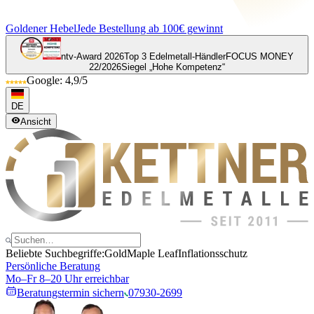
Goldener Hebel
Jede Bestellung ab 100€ gewinnt
ntv-Award 2026
Top 3 Edelmetall-Händler
FOCUS MONEY
22/2026
Siegel „Hohe Kompetenz“
Google: 4,9/5
DE
Ansicht
Beliebte Suchbegriffe:
Gold
Maple Leaf
Inflationsschutz
Persönliche Beratung
Mo–Fr 8–20 Uhr erreichbar
Beratungstermin sichern
07930-2699