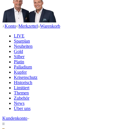
Konto
Merkzettel
Warenkorb
LIVE
Sparplan
Neuheiten
Gold
Silber
Platin
Palladium
Kupfer
Krisenschutz
Historisch
Limitiert
Themen
Zubehör
News
Über uns
Kundenkonto