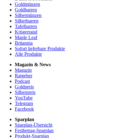
Goldmünzen
Goldbarren
Silbermünzen
Silberbarren
Tafelbarren
Krügerrand
Maple Leaf
Britannia
Sofort lieferbare Produkte
Alle Produkte
Magazin & News
Magazin
Ratgeber
Podcast
Goldpreis
Silberpreis
YouTube
Telegram
Facebook
Sparplan
Sparplan-Übersicht
Festbetrag-Sparplan
Produkt-Sparplan