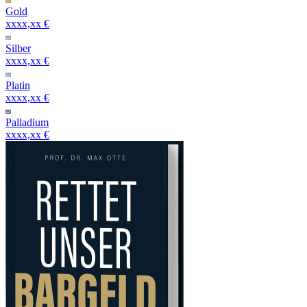
Gold
xxxx,xx €
Silber
xxxx,xx €
Platin
xxxx,xx €
Palladium
xxxx,xx €