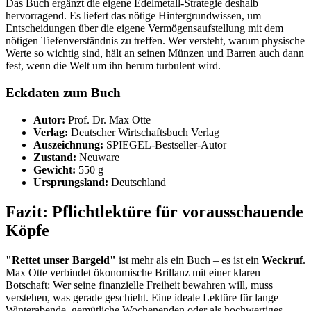
Das Buch ergänzt die eigene Edelmetall-Strategie deshalb
hervorragend. Es liefert das nötige Hintergrundwissen, um
Entscheidungen über die eigene Vermögensaufstellung mit dem
nötigen Tiefenverständnis zu treffen. Wer versteht, warum physische
Werte so wichtig sind, hält an seinen Münzen und Barren auch dann
fest, wenn die Welt um ihn herum turbulent wird.
Eckdaten zum Buch
Autor:
Prof. Dr. Max Otte
Verlag:
Deutscher Wirtschaftsbuch Verlag
Auszeichnung:
SPIEGEL-Bestseller-Autor
Zustand:
Neuware
Gewicht:
550 g
Ursprungsland:
Deutschland
Fazit: Pflichtlektüre für vorausschauende
Köpfe
"Rettet unser Bargeld"
ist mehr als ein Buch – es ist ein
Weckruf
.
Max Otte verbindet ökonomische Brillanz mit einer klaren
Botschaft: Wer seine finanzielle Freiheit bewahren will, muss
verstehen, was gerade geschieht. Eine ideale Lektüre für lange
Winterabende, gemütliche Wochenenden oder als hochwertiges