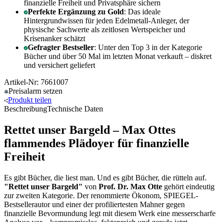
finanzielle Freiheit und Privatsphäre sichern
Perfekte Ergänzung zu Gold
: Das ideale
Hintergrundwissen für jeden Edelmetall-Anleger, der
physische Sachwerte als zeitlosen Wertspeicher und
Krisenanker schätzt
Gefragter Bestseller
: Unter den Top 3 in der Kategorie
Bücher und über 50 Mal im letzten Monat verkauft – diskret
und versichert geliefert
Artikel-Nr: 7661007
Preisalarm
setzen
Produkt
teilen
Beschreibung
Technische Daten
Rettet unser Bargeld – Max Ottes
flammendes Plädoyer für finanzielle
Freiheit
Es gibt Bücher, die liest man. Und es gibt Bücher, die rütteln auf.
"Rettet unser Bargeld"
von
Prof. Dr. Max Otte
gehört eindeutig
zur zweiten Kategorie. Der renommierte Ökonom, SPIEGEL-
Bestsellerautor und einer der profiliertesten Mahner gegen
finanzielle Bevormundung legt mit diesem Werk eine messerscharfe