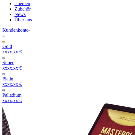
Themen
Zubehör
News
Über uns
Kundenkonto
Gold
xxxx,xx €
Silber
xxxx,xx €
Platin
xxxx,xx €
Palladium
xxxx,xx €