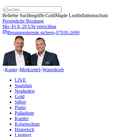
Beliebte Suchbegriffe:
Gold
Maple Leaf
Inflationsschutz
Persönliche Beratung
Mo–Fr 8–20 Uhr erreichbar
Beratungstermin sichern
07930-2699
Konto
Merkzettel
Warenkorb
LIVE
Sparplan
Neuheiten
Gold
Silber
Platin
Palladium
Kupfer
Krisenschutz
Historisch
Limitiert