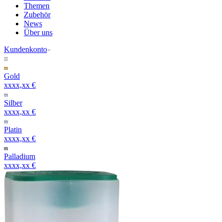
Themen
Zubehör
News
Über uns
Kundenkonto
Gold
xxxx,xx €
Silber
xxxx,xx €
Platin
xxxx,xx €
Palladium
xxxx,xx €