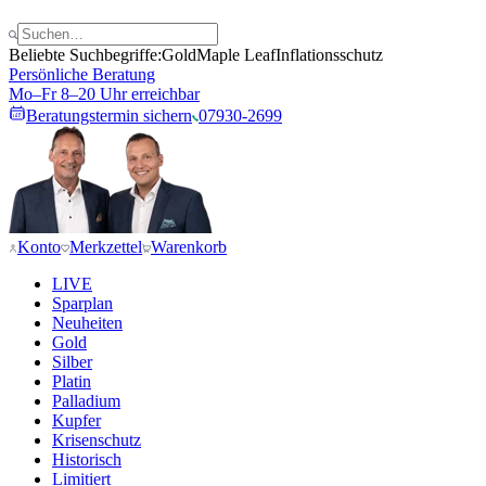
Beliebte Suchbegriffe:
Gold
Maple Leaf
Inflationsschutz
Persönliche Beratung
Mo–Fr 8–20 Uhr erreichbar
Beratungstermin sichern
07930-2699
Konto
Merkzettel
Warenkorb
LIVE
Sparplan
Neuheiten
Gold
Silber
Platin
Palladium
Kupfer
Krisenschutz
Historisch
Limitiert