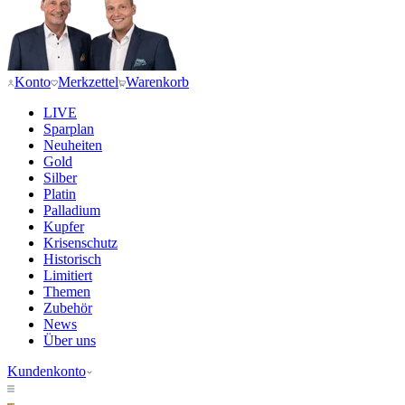
Konto
Merkzettel
Warenkorb
LIVE
Sparplan
Neuheiten
Gold
Silber
Platin
Palladium
Kupfer
Krisenschutz
Historisch
Limitiert
Themen
Zubehör
News
Über uns
Kundenkonto