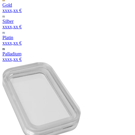
Gold
xxxx,xx €
Silber
xxxx,xx €
Platin
xxxx,xx €
Palladium
xxxx,xx €