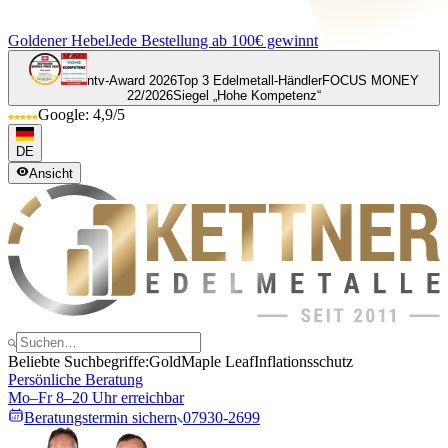
Goldener Hebel
Jede Bestellung ab 100€ gewinnt
ntv-Award 2026
Top 3 Edelmetall-Händler
FOCUS MONEY
22/2026
Siegel „Hohe Kompetenz“
Google: 4,9/5
DE
Ansicht
Beliebte Suchbegriffe:
Gold
Maple Leaf
Inflationsschutz
Persönliche Beratung
Mo–Fr 8–20 Uhr erreichbar
Beratungstermin sichern
07930-2699