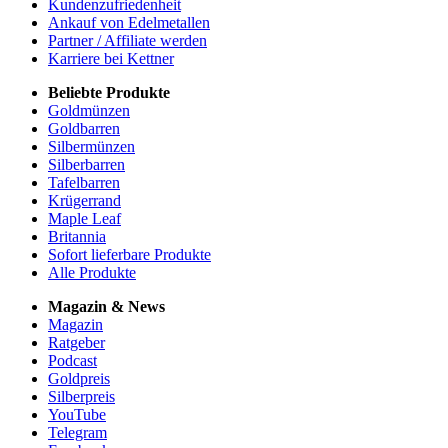
Kundenzufriedenheit
Ankauf von Edelmetallen
Partner / Affiliate werden
Karriere bei Kettner
Beliebte Produkte
Goldmünzen
Goldbarren
Silbermünzen
Silberbarren
Tafelbarren
Krügerrand
Maple Leaf
Britannia
Sofort lieferbare Produkte
Alle Produkte
Magazin & News
Magazin
Ratgeber
Podcast
Goldpreis
Silberpreis
YouTube
Telegram