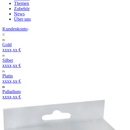
Themen
Zubehör
News
Über uns
Kundenkonto
Gold
xxxx,xx €
Silber
xxxx,xx €
Platin
xxxx,xx €
Palladium
xxxx,xx €