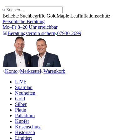
Beliebte Suchbegriffe:
Gold
Maple Leaf
Inflationsschutz
Persönliche Beratung
Mo–Fr 8–20 Uhr erreichbar
Beratungstermin sichern
07930-2699
Konto
Merkzettel
Warenkorb
LIVE
Sparplan
Neuheiten
Gold
Silber
Platin
Palladium
Kupfer
Krisenschutz
Historisch
Limitiert