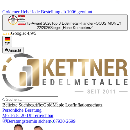
Goldener Hebel
Jede Bestellung ab 100€ gewinnt
ntv-Award 2026
Top 3 Edelmetall-Händler
FOCUS MONEY
22/2026
Siegel „Hohe Kompetenz“
Google: 4,9/5
DE
Ansicht
Beliebte Suchbegriffe:
Gold
Maple Leaf
Inflationsschutz
Persönliche Beratung
Mo–Fr 8–20 Uhr erreichbar
Beratungstermin sichern
07930-2699