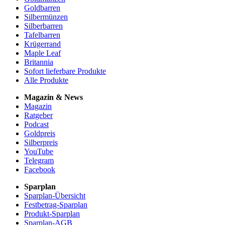
Goldbarren
Silbermünzen
Silberbarren
Tafelbarren
Krügerrand
Maple Leaf
Britannia
Sofort lieferbare Produkte
Alle Produkte
Magazin & News
Magazin
Ratgeber
Podcast
Goldpreis
Silberpreis
YouTube
Telegram
Facebook
Sparplan
Sparplan-Übersicht
Festbetrag-Sparplan
Produkt-Sparplan
Sparplan-AGB