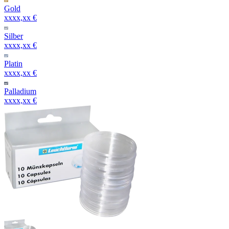
Gold
xxxx,xx €
Silber
xxxx,xx €
Platin
xxxx,xx €
Palladium
xxxx,xx €