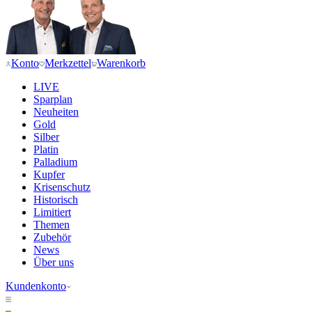
Konto
Merkzettel
Warenkorb
LIVE
Sparplan
Neuheiten
Gold
Silber
Platin
Palladium
Kupfer
Krisenschutz
Historisch
Limitiert
Themen
Zubehör
News
Über uns
Kundenkonto