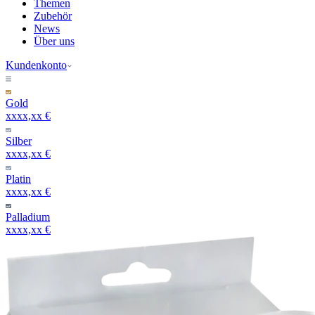
Themen
Zubehör
News
Über uns
Kundenkonto
Gold
xxxx,xx €
Silber
xxxx,xx €
Platin
xxxx,xx €
Palladium
xxxx,xx €