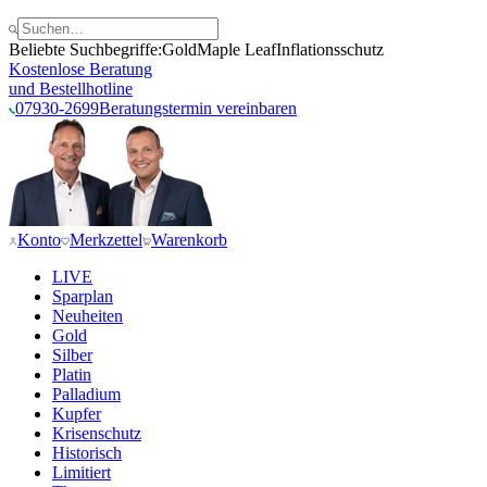
Beliebte Suchbegriffe:
Gold
Maple Leaf
Inflationsschutz
Kostenlose Beratung
und Bestellhotline
07930-2699
Beratungstermin vereinbaren
Konto
Merkzettel
Warenkorb
LIVE
Sparplan
Neuheiten
Gold
Silber
Platin
Palladium
Kupfer
Krisenschutz
Historisch
Limitiert