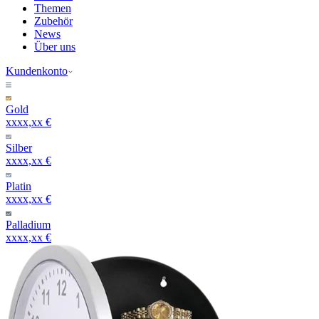
Themen
Zubehör
News
Über uns
Kundenkonto
Gold
xxxx,xx €
Silber
xxxx,xx €
Platin
xxxx,xx €
Palladium
xxxx,xx €