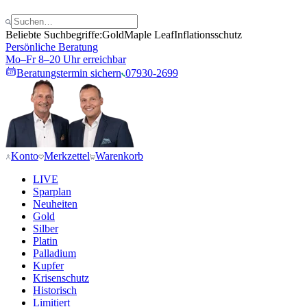
Beliebte Suchbegriffe:
Gold
Maple Leaf
Inflationsschutz
Persönliche Beratung
Mo–Fr 8–20 Uhr erreichbar
Beratungstermin sichern
07930-2699
Konto
Merkzettel
Warenkorb
LIVE
Sparplan
Neuheiten
Gold
Silber
Platin
Palladium
Kupfer
Krisenschutz
Historisch
Limitiert