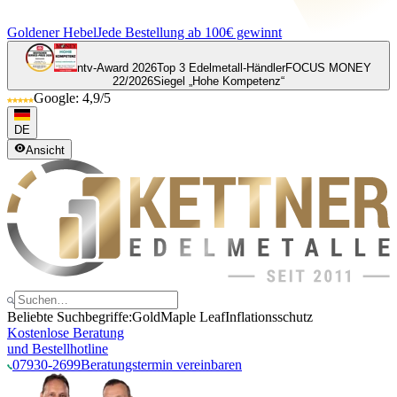
Goldener Hebel
Jede Bestellung ab 100€ gewinnt
ntv-Award 2026
Top 3 Edelmetall-Händler
FOCUS MONEY
22/2026
Siegel „Hohe Kompetenz“
Google: 4,9/5
DE
Ansicht
Beliebte Suchbegriffe:
Gold
Maple Leaf
Inflationsschutz
Kostenlose Beratung
und Bestellhotline
07930-2699
Beratungstermin vereinbaren