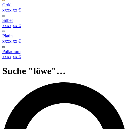
Gold
xxxx,xx €
Silber
xxxx,xx €
Platin
xxxx,xx €
Palladium
xxxx,xx €
Suche "löwe"…