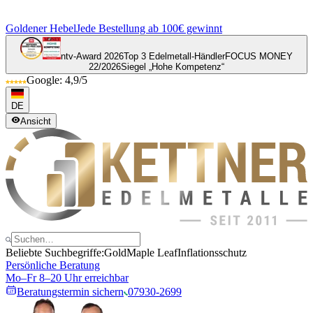
Goldener Hebel
Jede Bestellung ab 100€ gewinnt
ntv-Award 2026
Top 3 Edelmetall-Händler
FOCUS MONEY
22/2026
Siegel „Hohe Kompetenz“
Google: 4,9/5
DE
Ansicht
Beliebte Suchbegriffe:
Gold
Maple Leaf
Inflationsschutz
Persönliche Beratung
Mo–Fr 8–20 Uhr erreichbar
Beratungstermin sichern
07930-2699