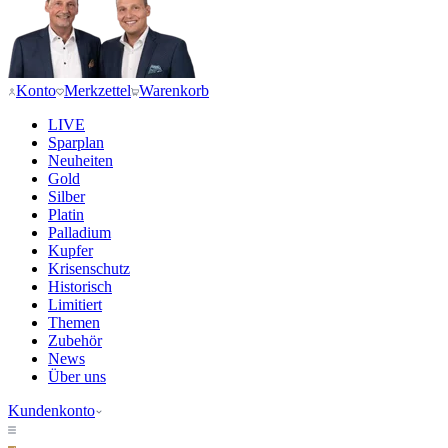
Konto
Merkzettel
Warenkorb
LIVE
Sparplan
Neuheiten
Gold
Silber
Platin
Palladium
Kupfer
Krisenschutz
Historisch
Limitiert
Themen
Zubehör
News
Über uns
Kundenkonto