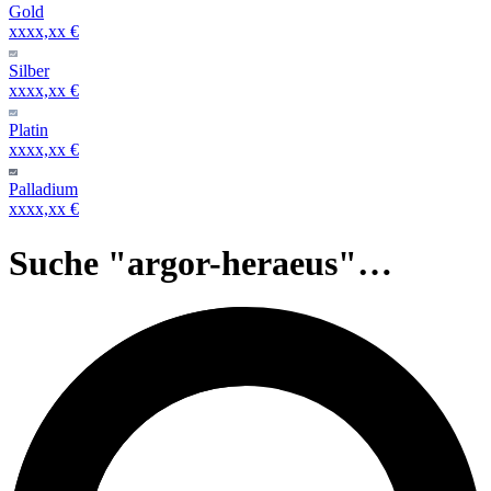
Gold
xxxx,xx €
Silber
xxxx,xx €
Platin
xxxx,xx €
Palladium
xxxx,xx €
Suche "argor-heraeus"…