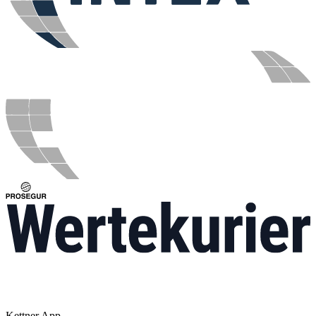
Kettner App