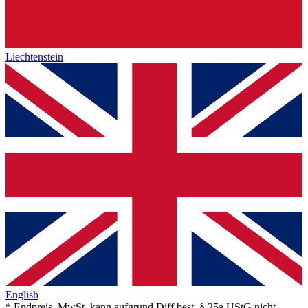
Liechtenstein
English
* Endpreis, MwSt. kann aufgrund Diff.best. § 25a UStG nicht