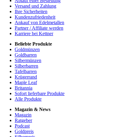
Ablauf einer Bestellung
Versand und Zahlung
Ihre Sicherheiten
Kundenzufriedenheit
Ankauf von Edelmetallen
Partner / Affiliate werden
Karriere bei Kettner
Beliebte Produkte
Goldmünzen
Goldbarren
Silbermünzen
Silberbarren
Tafelbarren
Krügerrand
Maple Leaf
Britannia
Sofort lieferbare Produkte
Alle Produkte
Magazin & News
Magazin
Ratgeber
Podcast
Goldpreis
Silberpreis