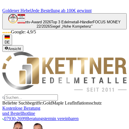
Goldener Hebel
Jede Bestellung ab 100€ gewinnt
ntv-Award 2026
Top 3 Edelmetall-Händler
FOCUS MONEY
22/2026
Siegel „Hohe Kompetenz“
Google: 4,9/5
DE
Ansicht
Beliebte Suchbegriffe:
Gold
Maple Leaf
Inflationsschutz
Kostenlose Beratung
und Bestellhotline
07930-2699
Beratungstermin vereinbaren