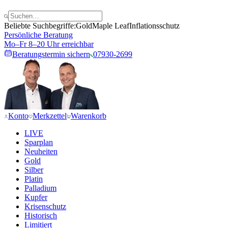
Beliebte Suchbegriffe:
Gold
Maple Leaf
Inflationsschutz
Persönliche Beratung
Mo–Fr 8–20 Uhr erreichbar
Beratungstermin sichern
07930-2699
Konto
Merkzettel
Warenkorb
LIVE
Sparplan
Neuheiten
Gold
Silber
Platin
Palladium
Kupfer
Krisenschutz
Historisch
Limitiert