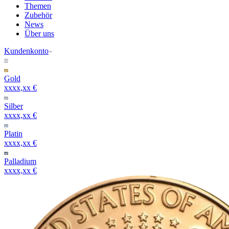
Themen
Zubehör
News
Über uns
Kundenkonto
Gold
xxxx,xx €
Silber
xxxx,xx €
Platin
xxxx,xx €
Palladium
xxxx,xx €