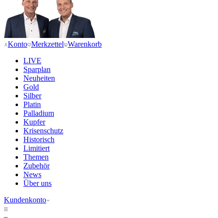
Konto
Merkzettel
Warenkorb
LIVE
Sparplan
Neuheiten
Gold
Silber
Platin
Palladium
Kupfer
Krisenschutz
Historisch
Limitiert
Themen
Zubehör
News
Über uns
Kundenkonto