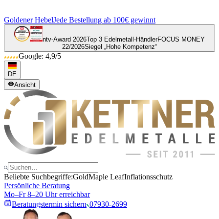
Goldener Hebel
Jede Bestellung ab 100€ gewinnt
ntv-Award 2026
Top 3 Edelmetall-Händler
FOCUS MONEY
22/2026
Siegel „Hohe Kompetenz“
Google: 4,9/5
DE
Ansicht
Beliebte Suchbegriffe:
Gold
Maple Leaf
Inflationsschutz
Persönliche Beratung
Mo–Fr 8–20 Uhr erreichbar
Beratungstermin sichern
07930-2699