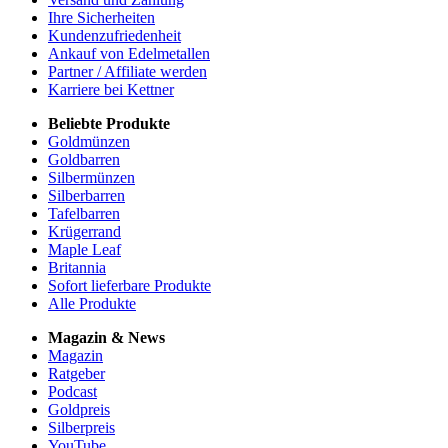
Ihre Sicherheiten
Kundenzufriedenheit
Ankauf von Edelmetallen
Partner / Affiliate werden
Karriere bei Kettner
Beliebte Produkte
Goldmünzen
Goldbarren
Silbermünzen
Silberbarren
Tafelbarren
Krügerrand
Maple Leaf
Britannia
Sofort lieferbare Produkte
Alle Produkte
Magazin & News
Magazin
Ratgeber
Podcast
Goldpreis
Silberpreis
YouTube