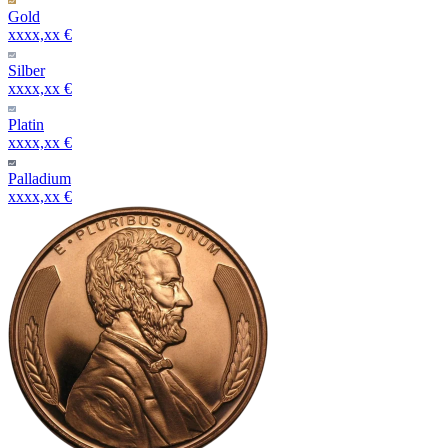
Gold
xxxx,xx €
Silber
xxxx,xx €
Platin
xxxx,xx €
Palladium
xxxx,xx €