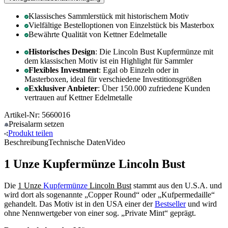
Klassisches Sammlerstück mit historischem Motiv
Vielfältige Bestelloptionen von Einzelstück bis Masterbox
Bewährte Qualität von Kettner Edelmetalle
Historisches Design
: Die Lincoln Bust Kupfermünze mit
dem klassischen Motiv ist ein Highlight für Sammler
Flexibles Investment
: Egal ob Einzeln oder in
Masterboxen, ideal für verschiedene Investitionsgrößen
Exklusiver Anbieter
: Über 150.000 zufriedene Kunden
vertrauen auf Kettner Edelmetalle
Artikel-Nr: 5660016
Preisalarm
setzen
Produkt
teilen
Beschreibung
Technische Daten
Video
1 Unze Kupfermünze Lincoln Bust
Die
1 Unze
Kupfermünze
Lincoln Bust
stammt aus den U.S.A. und
wird dort als sogenannte „Copper Round“ oder „Kufpermedaille“
gehandelt. Das Motiv ist in den USA einer der
Bestseller
und wird
ohne Nennwertgeber von einer sog. „Private Mint“ geprägt.