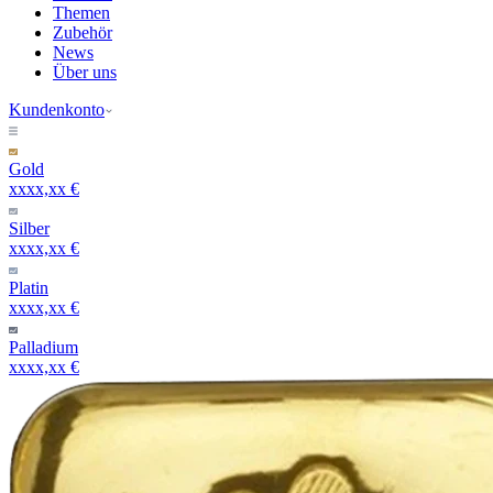
Themen
Zubehör
News
Über uns
Kundenkonto
Gold
xxxx,xx €
Silber
xxxx,xx €
Platin
xxxx,xx €
Palladium
xxxx,xx €