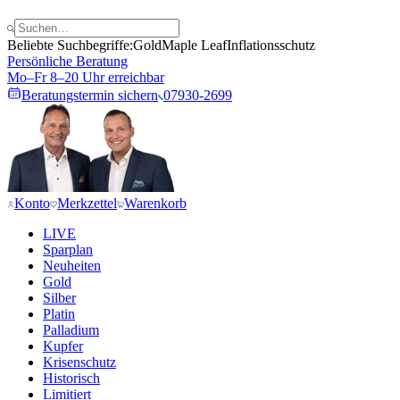
Beliebte Suchbegriffe:
Gold
Maple Leaf
Inflationsschutz
Persönliche Beratung
Mo–Fr 8–20 Uhr erreichbar
Beratungstermin sichern
07930-2699
Konto
Merkzettel
Warenkorb
LIVE
Sparplan
Neuheiten
Gold
Silber
Platin
Palladium
Kupfer
Krisenschutz
Historisch
Limitiert