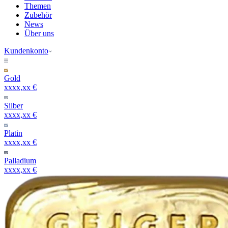
Themen
Zubehör
News
Über uns
Kundenkonto
Gold
xxxx,xx €
Silber
xxxx,xx €
Platin
xxxx,xx €
Palladium
xxxx,xx €