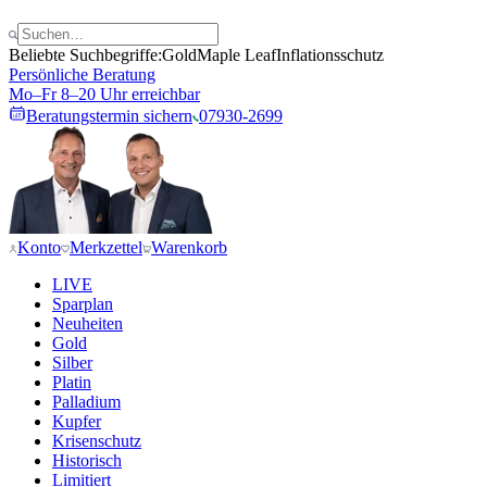
Beliebte Suchbegriffe:
Gold
Maple Leaf
Inflationsschutz
Persönliche Beratung
Mo–Fr 8–20 Uhr erreichbar
Beratungstermin sichern
07930-2699
Konto
Merkzettel
Warenkorb
LIVE
Sparplan
Neuheiten
Gold
Silber
Platin
Palladium
Kupfer
Krisenschutz
Historisch
Limitiert