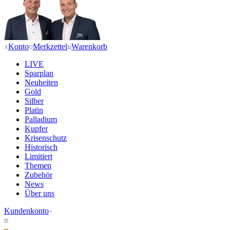
Konto
Merkzettel
Warenkorb
LIVE
Sparplan
Neuheiten
Gold
Silber
Platin
Palladium
Kupfer
Krisenschutz
Historisch
Limitiert
Themen
Zubehör
News
Über uns
Kundenkonto