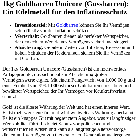
1kg Goldbarren Umicore (Gussbarren):
Ein Edelmetall für den Inflationsschutz
Investitionsziel:
Mit
Goldbarren
können Sie Ihr Vermögen
sehr effektiv vor der Inflation schützen.
Werterhalt:
Goldbarren dienen als perfekter Wertspeicher,
der den echten Wert deines Vermögens sichert und steigert.
Absicherung:
Gerade in Zeiten von Inflation, Rezession und
hohen Schulden der Regierungen sichern Sie Ihr Vermögen
mit Gold ab.
Der 1kg Goldbarren Umicore (Gussbarren) ist ein hochwertiges
Anlageprodukt, das sich ideal zur Absicherung großer
Vermögenswerte eignet. Mit einem Feingewicht von 1.000,00 g und
einer Feinheit von 999/1.000 ist dieser Goldbarren ein stabiler und
bewährter Wertspeicher, der Ihr Vermögen vor Kaufkraftverlust
schützt.
Gold ist die älteste Währung der Welt und hat einen inneren Wert.
Es ist mehrwertsteuerfrei und wird weltweit als Währung anerkannt.
Es ist ein knappes Gut mit begrenztem Angebot, was zu langfristiger
Wertstabilität führt. Es bietet Schutz vor politischen und
wirtschaftlichen Krisen und kann als langfristige Altersvorsorge
dienen und Vermögen von Generation zu Generation weitergeben.