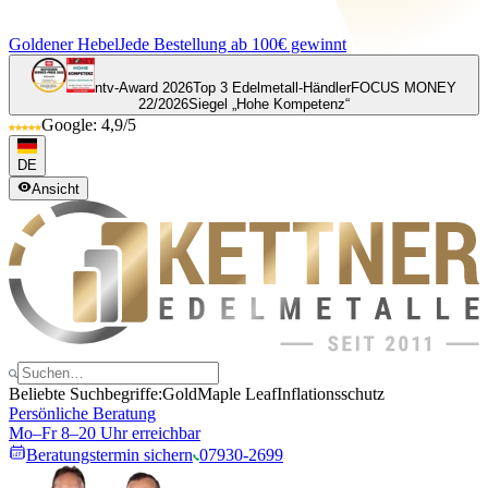
Goldener Hebel
Jede Bestellung ab 100€ gewinnt
ntv-Award 2026
Top 3 Edelmetall-Händler
FOCUS MONEY
22/2026
Siegel „Hohe Kompetenz“
Google: 4,9/5
DE
Ansicht
Beliebte Suchbegriffe:
Gold
Maple Leaf
Inflationsschutz
Persönliche Beratung
Mo–Fr 8–20 Uhr erreichbar
Beratungstermin sichern
07930-2699