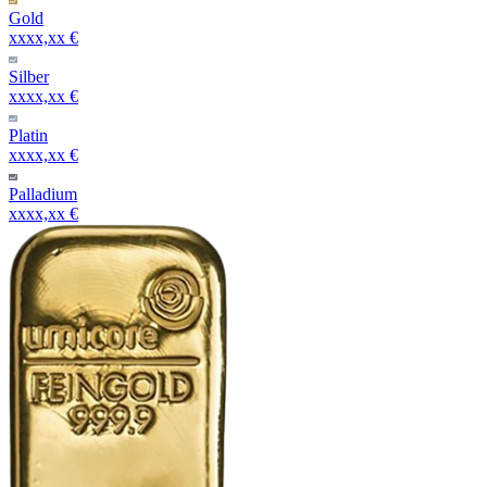
Gold
xxxx,xx €
Silber
xxxx,xx €
Platin
xxxx,xx €
Palladium
xxxx,xx €