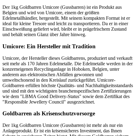
Der 1kg Goldbarren Umicore (Gussbarren) ist ein Produkt aus
Belgien und wird von Umicore, einem der größten
Edelmetallhändler, hergestellt. Mit seinem kompakten Format ist er
ideal für kleine Tresore und leicht zu transportieren. Da er in einer
Einschweißung geliefert wird, bleibt er in prägefrischem Zustand
und behält seinen Glanz über Jahre hinweg.
Umicore: Ein Hersteller mit Tradition
Umicore, der Hersteller dieses Goldbarrens, produziert und verkauft
seit mehr als 170 Jahren Edelmetalle. Die Edelmetalle werden in der
konzerneigenen Recyclinganlage in Hoboken, Belgien, unter
anderem aus elektronischen Abfällen gewonnen und
umweltschonend in den Kreislauf zurückgeführt. Umicore-
Goldbarren erfüllen höchste Qualitäts- und Nachhaltigkeitsstandards
und sind mit den wichtigsten branchenspezifischen Zertifizierungen
wie dem "LBMA Good Delivery-Status" sowie dem Zertifikat des
"Responsible Jewellery Council" ausgezeichnet.
Goldbarren als Krisenschutzvorsorge
Der 1kg Goldbarren Umicore (Gussbarren) ist mehr als nur ein
Anlageprodukt. Er ist ein krisensicheres Investment, das Ihnen