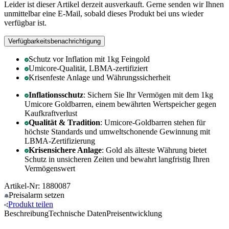
Leider ist dieser Artikel derzeit ausverkauft. Gerne senden wir Ihnen
unmittelbar eine E-Mail, sobald dieses Produkt bei uns wieder
verfügbar ist.
Verfügbarkeitsbenachrichtigung
Schutz vor Inflation mit 1kg Feingold
Umicore-Qualität, LBMA-zertifiziert
Krisenfeste Anlage und Währungssicherheit
Inflationsschutz
: Sichern Sie Ihr Vermögen mit dem 1kg
Umicore Goldbarren, einem bewährten Wertspeicher gegen
Kaufkraftverlust
Qualität & Tradition
: Umicore-Goldbarren stehen für
höchste Standards und umweltschonende Gewinnung mit
LBMA-Zertifizierung
Krisensichere Anlage
: Gold als älteste Währung bietet
Schutz in unsicheren Zeiten und bewahrt langfristig Ihren
Vermögenswert
Artikel-Nr: 1880087
Preisalarm
setzen
Produkt
teilen
Beschreibung
Technische Daten
Preisentwicklung