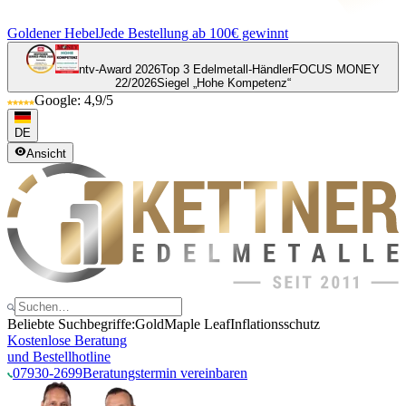
Goldener Hebel
Jede Bestellung ab 100€ gewinnt
ntv-Award 2026
Top 3 Edelmetall-Händler
FOCUS MONEY
22/2026
Siegel „Hohe Kompetenz“
Google: 4,9/5
DE
Ansicht
Beliebte Suchbegriffe:
Gold
Maple Leaf
Inflationsschutz
Kostenlose Beratung
und Bestellhotline
07930-2699
Beratungstermin vereinbaren