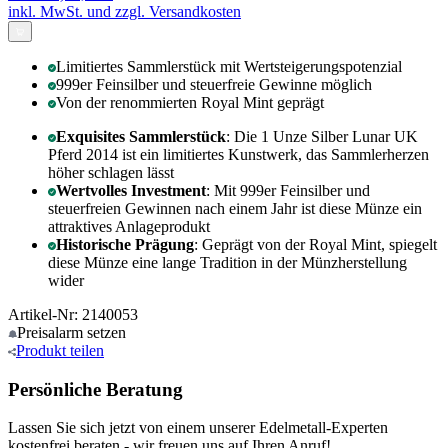
inkl. MwSt. und
zzgl. Versandkosten
Limitiertes Sammlerstück mit Wertsteigerungspotenzial
999er Feinsilber und steuerfreie Gewinne möglich
Von der renommierten Royal Mint geprägt
Exquisites Sammlerstück
: Die 1 Unze Silber Lunar UK
Pferd 2014 ist ein limitiertes Kunstwerk, das Sammlerherzen
höher schlagen lässt
Wertvolles Investment
: Mit 999er Feinsilber und
steuerfreien Gewinnen nach einem Jahr ist diese Münze ein
attraktives Anlageprodukt
Historische Prägung
: Geprägt von der Royal Mint, spiegelt
diese Münze eine lange Tradition in der Münzherstellung
wider
Artikel-Nr: 2140053
Preisalarm
setzen
Produkt
teilen
Persönliche Beratung
Lassen Sie sich jetzt von einem unserer Edelmetall-Experten
kostenfrei beraten - wir freuen uns auf Ihren Anruf!