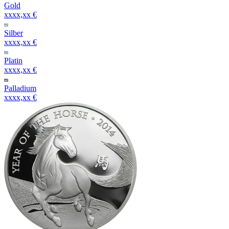
Gold
xxxx,xx €
Silber
xxxx,xx €
Platin
xxxx,xx €
Palladium
xxxx,xx €