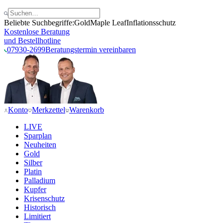
Beliebte Suchbegriffe:
Gold
Maple Leaf
Inflationsschutz
Kostenlose Beratung
und Bestellhotline
07930-2699
Beratungstermin vereinbaren
Konto
Merkzettel
Warenkorb
LIVE
Sparplan
Neuheiten
Gold
Silber
Platin
Palladium
Kupfer
Krisenschutz
Historisch
Limitiert