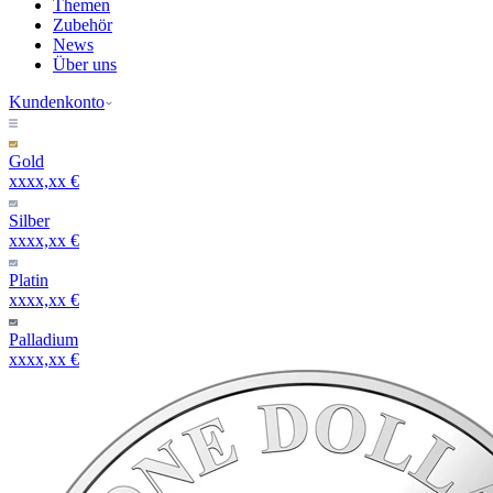
Themen
Zubehör
News
Über uns
Kundenkonto
Gold
xxxx,xx €
Silber
xxxx,xx €
Platin
xxxx,xx €
Palladium
xxxx,xx €