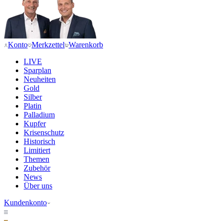
Konto
Merkzettel
Warenkorb
LIVE
Sparplan
Neuheiten
Gold
Silber
Platin
Palladium
Kupfer
Krisenschutz
Historisch
Limitiert
Themen
Zubehör
News
Über uns
Kundenkonto