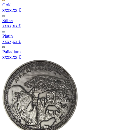
Gold
xxxx,xx €
Silber
xxxx,xx €
Platin
xxxx,xx €
Palladium
xxxx,xx €