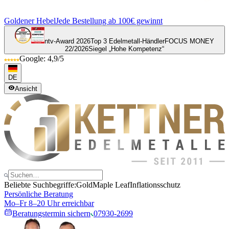
Goldener Hebel
Jede Bestellung ab 100€ gewinnt
ntv-Award 2026
Top 3 Edelmetall-Händler
FOCUS MONEY
22/2026
Siegel „Hohe Kompetenz“
Google: 4,9/5
DE
Ansicht
Beliebte Suchbegriffe:
Gold
Maple Leaf
Inflationsschutz
Persönliche Beratung
Mo–Fr 8–20 Uhr erreichbar
Beratungstermin sichern
07930-2699