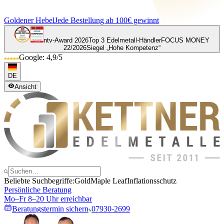
Goldener Hebel
Jede Bestellung ab 100€ gewinnt
ntv-Award 2026
Top 3 Edelmetall-Händler
FOCUS MONEY
22/2026
Siegel „Hohe Kompetenz“
Google: 4,9/5
DE
Ansicht
Beliebte Suchbegriffe:
Gold
Maple Leaf
Inflationsschutz
Persönliche Beratung
Mo–Fr 8–20 Uhr erreichbar
Beratungstermin sichern
07930-2699