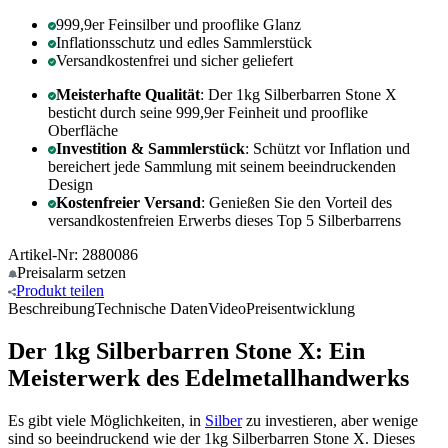
999,9er Feinsilber und prooflike Glanz
Inflationsschutz und edles Sammlerstück
Versandkostenfrei und sicher geliefert
Meisterhafte Qualität
: Der 1kg Silberbarren Stone X
besticht durch seine 999,9er Feinheit und prooflike
Oberfläche
Investition & Sammlerstück
: Schützt vor Inflation und
bereichert jede Sammlung mit seinem beeindruckenden
Design
Kostenfreier Versand
: Genießen Sie den Vorteil des
versandkostenfreien Erwerbs dieses Top 5 Silberbarrens
Artikel-Nr: 2880086
Preisalarm
setzen
Produkt
teilen
Beschreibung
Technische Daten
Video
Preisentwicklung
Der 1kg Silberbarren Stone X: Ein
Meisterwerk des Edelmetallhandwerks
Es gibt viele Möglichkeiten, in
Silber
zu investieren, aber wenige
sind so beeindruckend wie der 1kg Silberbarren Stone X. Dieses