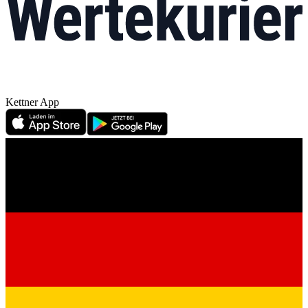
Kettner App