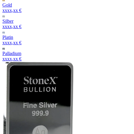
Gold
xxxx,xx €
Silber
xxxx,xx €
Platin
xxxx,xx €
Palladium
xxxx,xx €