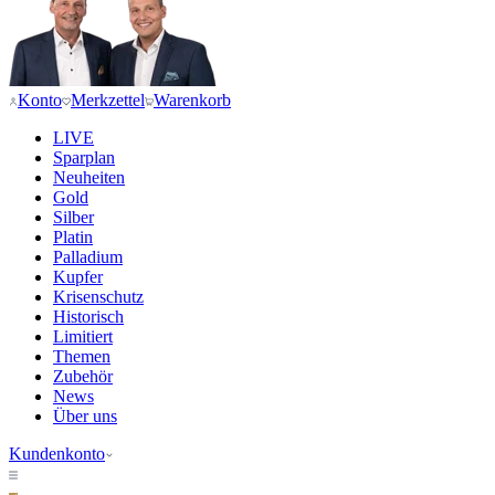
Konto
Merkzettel
Warenkorb
LIVE
Sparplan
Neuheiten
Gold
Silber
Platin
Palladium
Kupfer
Krisenschutz
Historisch
Limitiert
Themen
Zubehör
News
Über uns
Kundenkonto