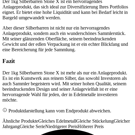
Der 1kg Silberbarren Stone X ist ein hervorragendes
Anlageprodukt, das sich ideal zur Diversifizierung Ihres Portfolios
eignet. Er bietet eine hohe Liquidität und kann bei Bedarf leicht in
Bargeld umgewandelt werden.
Aber dieser Silberbarren ist nicht nur ein hervorragendes
Anlageprodukt, sondern auch ein wunderschönes Sammlerstück.
Mit seiner glänzenden Oberfläche, seinem beeindruckenden
Gewicht und der edlen Verpackung ist er ein echter Blickfang und
eine Bereicherung für jede Sammlung.
Fazit
Der 1kg Silberbarren Stone X ist mehr als nur ein Anlageprodukt.
Es ist ein Kunstwerk aus reinem Silber, das sowohl Investoren als
auch Sammler begeistern wird. Mit seiner hohen Qualität, seinem
beeindruckenden Design und seiner Anlagevielfalt ist er eine
hervorragende Wahl für jeden, der in Edelmetalle investieren
möchte.
Produktdarstellung kann vom Endprodukt abweichen.
Ähnliche Produkte
Gleiches Edelmetall
Gleiche Stückelung
Gleicher
Jahrgang
Gleiche Serie
Niedrigerer Preis
Höherer Preis