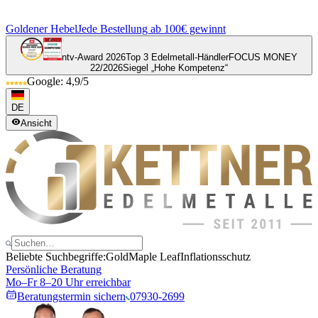
Goldener Hebel
Jede Bestellung ab 100€ gewinnt
ntv-Award 2026
Top 3 Edelmetall-Händler
FOCUS MONEY
22/2026
Siegel „Hohe Kompetenz“
Google: 4,9/5
DE
Ansicht
Beliebte Suchbegriffe:
Gold
Maple Leaf
Inflationsschutz
Persönliche Beratung
Mo–Fr 8–20 Uhr erreichbar
Beratungstermin sichern
07930-2699