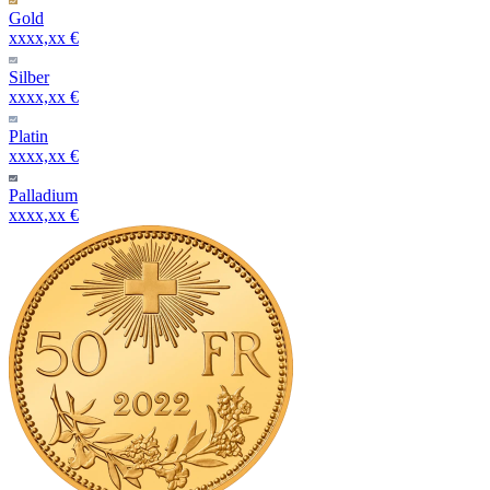
Gold
xxxx,xx €
Silber
xxxx,xx €
Platin
xxxx,xx €
Palladium
xxxx,xx €