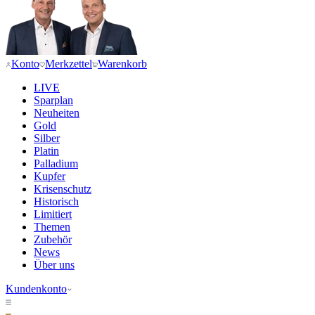
Konto
Merkzettel
Warenkorb
LIVE
Sparplan
Neuheiten
Gold
Silber
Platin
Palladium
Kupfer
Krisenschutz
Historisch
Limitiert
Themen
Zubehör
News
Über uns
Kundenkonto