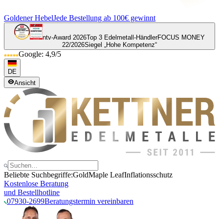
Goldener Hebel
Jede Bestellung ab 100€ gewinnt
ntv-Award 2026
Top 3 Edelmetall-Händler
FOCUS MONEY
22/2026
Siegel „Hohe Kompetenz“
Google: 4,9/5
DE
Ansicht
Beliebte Suchbegriffe:
Gold
Maple Leaf
Inflationsschutz
Kostenlose Beratung
und Bestellhotline
07930-2699
Beratungstermin vereinbaren