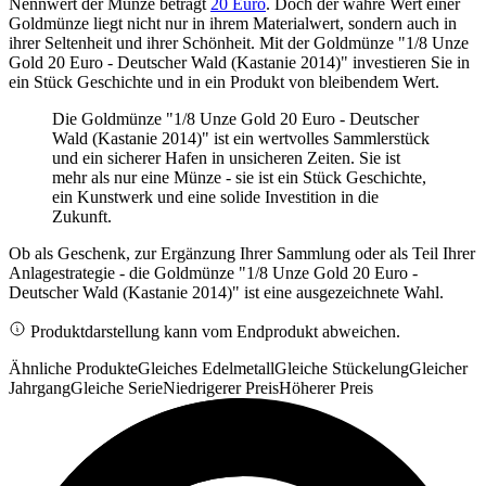
Nennwert der Münze beträgt
20 Euro
. Doch der wahre Wert einer
Goldmünze liegt nicht nur in ihrem Materialwert, sondern auch in
ihrer Seltenheit und ihrer Schönheit. Mit der Goldmünze "1/8 Unze
Gold 20 Euro - Deutscher Wald (Kastanie 2014)" investieren Sie in
ein Stück Geschichte und in ein Produkt von bleibendem Wert.
Die Goldmünze "1/8 Unze Gold 20 Euro - Deutscher
Wald (Kastanie 2014)" ist ein wertvolles Sammlerstück
und ein sicherer Hafen in unsicheren Zeiten. Sie ist
mehr als nur eine Münze - sie ist ein Stück Geschichte,
ein Kunstwerk und eine solide Investition in die
Zukunft.
Ob als Geschenk, zur Ergänzung Ihrer Sammlung oder als Teil Ihrer
Anlagestrategie - die Goldmünze "1/8 Unze Gold 20 Euro -
Deutscher Wald (Kastanie 2014)" ist eine ausgezeichnete Wahl.
Produktdarstellung kann vom Endprodukt abweichen.
Ähnliche Produkte
Gleiches Edelmetall
Gleiche Stückelung
Gleicher
Jahrgang
Gleiche Serie
Niedrigerer Preis
Höherer Preis