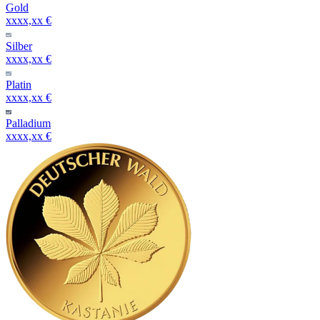
Gold
xxxx,xx €
Silber
xxxx,xx €
Platin
xxxx,xx €
Palladium
xxxx,xx €