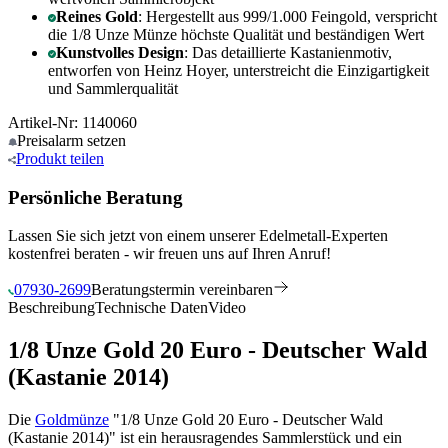
Reines Gold
: Hergestellt aus 999/1.000 Feingold, verspricht
die 1/8 Unze Münze höchste Qualität und beständigen Wert
Kunstvolles Design
: Das detaillierte Kastanienmotiv,
entworfen von Heinz Hoyer, unterstreicht die Einzigartigkeit
und Sammlerqualität
Artikel-Nr: 1140060
Preisalarm
setzen
Produkt
teilen
Persönliche Beratung
Lassen Sie sich jetzt von einem unserer Edelmetall-Experten
kostenfrei beraten - wir freuen uns auf Ihren Anruf!
07930-2699
Beratungstermin vereinbaren
Beschreibung
Technische Daten
Video
1/8 Unze Gold 20 Euro - Deutscher Wald
(Kastanie 2014)
Die
Goldmünze
"1/8 Unze Gold 20 Euro - Deutscher Wald
(Kastanie 2014)" ist ein herausragendes Sammlerstück und ein