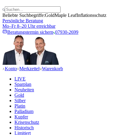
Beliebte Suchbegriffe:
Gold
Maple Leaf
Inflationsschutz
Persönliche Beratung
Mo–Fr 8–20 Uhr erreichbar
Beratungstermin sichern
07930-2699
Konto
Merkzettel
Warenkorb
LIVE
Sparplan
Neuheiten
Gold
Silber
Platin
Palladium
Kupfer
Krisenschutz
Historisch
Limitiert