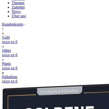
Themen
Zubehör
News
Über uns
Kundenkonto
Gold
xxxx,xx €
Silber
xxxx,xx €
Platin
xxxx,xx €
Palladium
xxxx,xx €