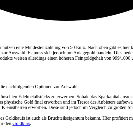
er nutzen eine Mindesteinzahlung von 50 Euro. Nach oben gibt es hier
 zur Auswahl. Es muss sich jedoch um Anlagegold handeln. Dies bedeut
odukte weisen allerdings einen höheren Feingoldgehalt von 999/1000 u
 die nachfolgenden Optionen zur Auswahl:
wünschten Edelmetallstücks zu erwerben. Sobald das Sparkapital ausrei
as physische Gold final erworben und im Tresor des Anbieters aufbewa
 Kleinstbarren erworben. Diese sind jedoch im Vergleich zu großen Stü
es Goldkaufs ist auch als Bruchteilseigentum bekannt. Hier profitiert
für den
Goldkurs
.